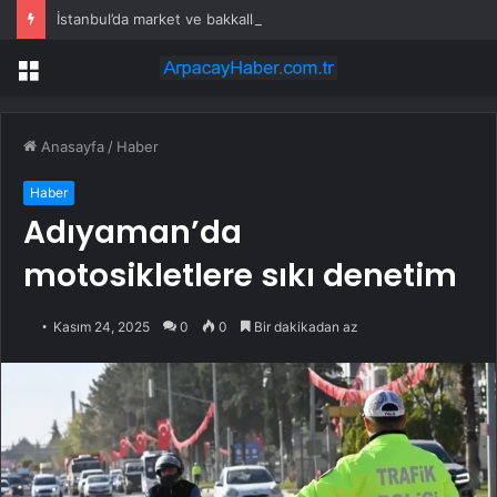
İstanbul’da market ve bakkallarda yeni uygulama devreye girdi
Menü
Anasayfa
/
Haber
Haber
Adıyaman’da
motosikletlere sıkı denetim
Kasım 24, 2025
0
0
Bir dakikadan az