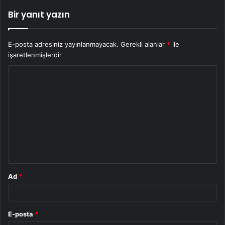
Bir yanıt yazın
E-posta adresiniz yayınlanmayacak.
Gerekli alanlar
*
ile
işaretlenmişlerdir
Y
o
r
u
m
*
Ad
*
E-posta
*