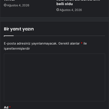
belli oldu
Ağustos 4, 2026
Ağustos 4, 2026
Bir yanıt yazın
E-posta adresiniz yayınlanmayacak.
Gerekli alanlar
*
ile
işaretlenmişlerdir
Y
o
r
u
m
*
Ad
*