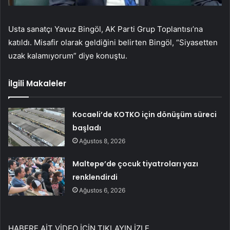
Usta sanatçı Yavuz Bingöl, AK Parti Grup Toplantısı’na
katıldı. Misafir olarak geldiğini belirten Bingöl, “Siyasetten
uzak kalamıyorum” diye konuştu.
İlgili Makaleler
Kocaeli’de KOTKO için dönüşüm süreci
başladı
Ağustos 8, 2026
Maltepe’de çocuk tiyatroları yazı
renklendirdi
Ağustos 6, 2026
HABERE AİT VİDEO İÇİN TIKLAYIN
İZLE