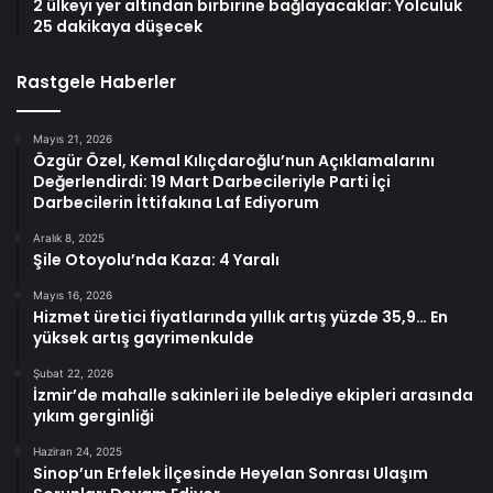
2 ülkeyi yer altından birbirine bağlayacaklar: Yolculuk
25 dakikaya düşecek
Rastgele Haberler
Mayıs 21, 2026
Özgür Özel, Kemal Kılıçdaroğlu’nun Açıklamalarını
Değerlendirdi: 19 Mart Darbecileriyle Parti İçi
Darbecilerin İttifakına Laf Ediyorum
Aralık 8, 2025
Şile Otoyolu’nda Kaza: 4 Yaralı
Mayıs 16, 2026
Hizmet üretici fiyatlarında yıllık artış yüzde 35,9… En
yüksek artış gayrimenkulde
Şubat 22, 2026
İzmir’de mahalle sakinleri ile belediye ekipleri arasında
yıkım gerginliği
Haziran 24, 2025
Sinop’un Erfelek İlçesinde Heyelan Sonrası Ulaşım