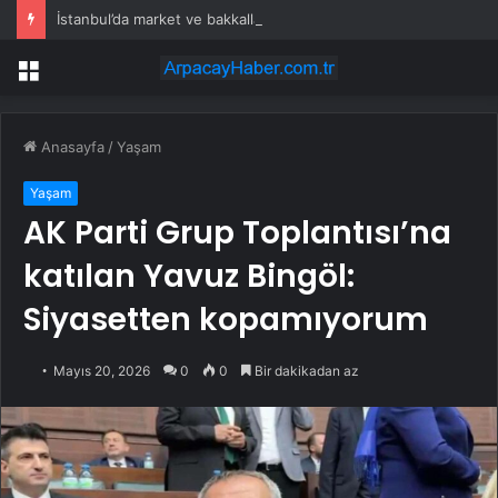
İstanbul’da market ve bakkallarda yeni uygulama devreye girdi
Menü
Anasayfa
/
Yaşam
Yaşam
AK Parti Grup Toplantısı’na
katılan Yavuz Bingöl:
Siyasetten kopamıyorum
Mayıs 20, 2026
0
0
Bir dakikadan az