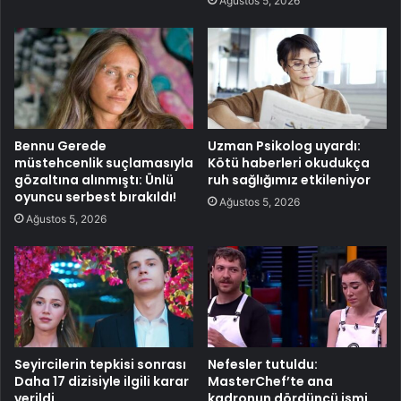
Ağustos 5, 2026
Bennu Gerede
Uzman Psikolog uyardı:
müstehcenlik suçlamasıyla
Kötü haberleri okudukça
gözaltına alınmıştı: Ünlü
ruh sağlığımız etkileniyor
oyuncu serbest bırakıldı!
Ağustos 5, 2026
Ağustos 5, 2026
Seyircilerin tepkisi sonrası
Nefesler tutuldu:
Daha 17 dizisiyle ilgili karar
MasterChef’te ana
verildi
kadronun dördüncü ismi