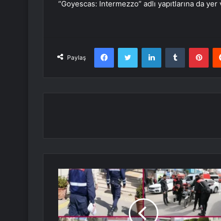
“Goyescas: Intermezzo” adlı yapıtlarına da yer 
Facebook
Twitter
LinkedIn
Tumblr
Pint
Paylaş