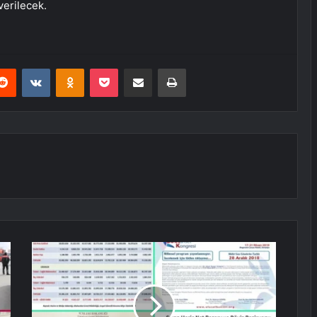
verilecek.
erest
Reddit
VKontakte
Odnoklassniki
Pocket
E-Posta ile paylaş
Yazdır