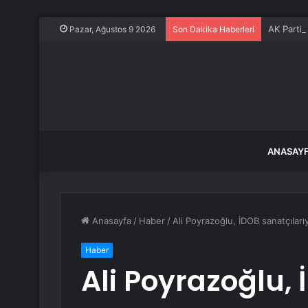
AK Partil
Pazar, Ağustos 9 2026
Son Dakika Haberleri
ANASAY
Anasayfa
/
Haber
/
Ali Poyrazoğlu, İDOB sanatçıları
Haber
Ali Poyrazoğlu, 