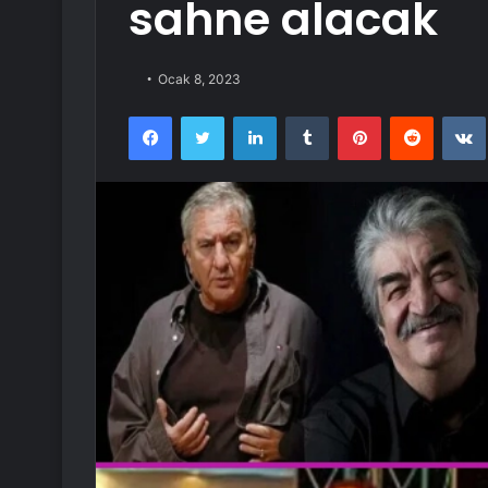
sahne alacak
Ocak 8, 2023
Facebook
Twitter
LinkedIn
Tumblr
Pinterest
Reddit