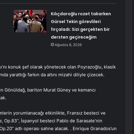
Kılıçdaroğlu rozet takarken
Gürsel Tekin görevlileri
fırçaladı: Sizi gerçekten bir
dersten geçireceğim
Ağustos 8, 2026
’nı konuk şef olarak yönetecek olan Poyrazoğlu, klasik
a yarattığı farkın da altını mizahi diliyle çizecek.
rin Gönüldağ, bariton Murat Güney ve kemancı
ak.
erin yorumlanacağı etkinlikte, Fransız besteci ve
e, Op.83”, İspanyol besteci Pablo de Sarasate’nin
Op.20” adlı operası sahne alacak. . Enrique Granados’un