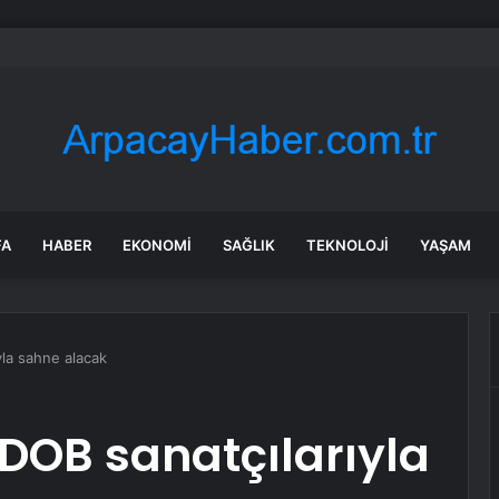
i Çelik: Emekli Maaşlarında Adaletsizlik Var, İntibak Zorunlu
FA
HABER
EKONOMI
SAĞLIK
TEKNOLOJI
YAŞAM
yla sahne alacak
İDOB sanatçılarıyla