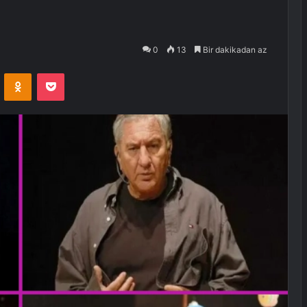
0
13
Bir dakikadan az
VKontakte
Odnoklassniki
Pocket