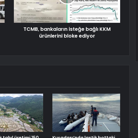
TCMB, bankaların isteğe bağlı KKM
ürünlerini bloke ediyor
k tahıl üretimi 150
Kuşadası’nda lastik bottaki