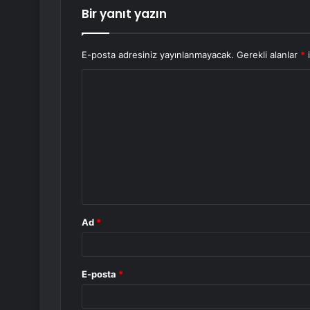
Bir yanıt yazın
E-posta adresiniz yayınlanmayacak.
Gerekli alanlar
*
i
Y
o
r
u
m
*
Ad
*
E-posta
*