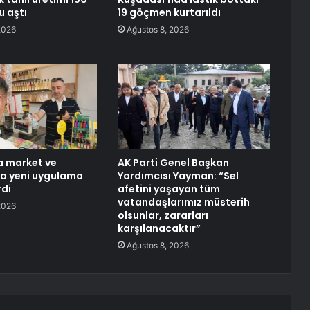
u aştı
19 göçmen kurtarıldı
2026
Ağustos 8, 2026
a market ve
AK Parti Genel Başkan
a yeni uygulama
Yardımcısı Yayman: “Sel
rdi
afetini yaşayan tüm
vatandaşlarımız müsterih
2026
olsunlar, zararları
karşılanacaktır”
Ağustos 8, 2026