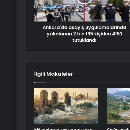
Ankara'da asayiş uygulamalarında
yakalanan 2 bin 195 kişiden 415'i
tutuklandı
İlgili Makaleler
Milyonlarca kişi yapay zeka
Çin’in yazlı