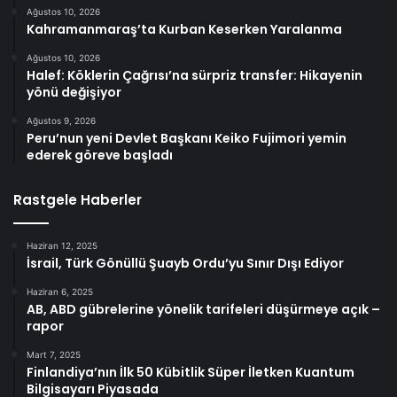
Ağustos 10, 2026
Kahramanmaraş’ta Kurban Keserken Yaralanma
Ağustos 10, 2026
Halef: Köklerin Çağrısı’na sürpriz transfer: Hikayenin
yönü değişiyor
Ağustos 9, 2026
Peru’nun yeni Devlet Başkanı Keiko Fujimori yemin
ederek göreve başladı
Rastgele Haberler
Haziran 12, 2025
İsrail, Türk Gönüllü Şuayb Ordu’yu Sınır Dışı Ediyor
Haziran 6, 2025
AB, ABD gübrelerine yönelik tarifeleri düşürmeye açık –
rapor
Mart 7, 2025
Finlandiya’nın İlk 50 Kübitlik Süper İletken Kuantum
Bilgisayarı Piyasada