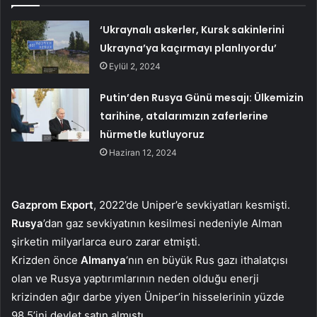
‘Ukraynalı askerler, Kursk sakinlerini
Ukrayna’ya kaçırmayı planlıyordu’
Eylül 2, 2024
Putin’den Rusya Günü mesajı: Ülkemizin
tarihine, atalarımızın zaferlerine
hürmetle kutluyoruz
Haziran 12, 2024
Gazprom Export
, 2022’de Uniper’e sevkiyatları kesmişti.
Rusya
’dan gaz sevkiyatının kesilmesi nedeniyle Alman
şirketin milyarlarca euro zarar etmişti.
Krizden önce
Almanya
‘nın en büyük Rus gazı ithalatçısı
olan ve Rusya yaptırımlarının neden olduğu enerji
krizinden ağır darbe yiyen Üniper’in hisselerinin yüzde
98.5’ini devlet satın almıştı.