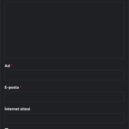
Y
o
r
u
m
*
Ad
*
E-posta
*
İnternet sitesi