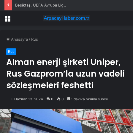
Beşiktaş, UEFA Avrupa Ligi’nde 3. eleme turuna yükseldi
Menü
Anasayfa
/
Rus
Rus
Alman enerji şirketi Uniper,
Rus Gazprom’la uzun vadeli
sözleşmeleri feshetti
Haziran 13, 2024
0
0
1 dakika okuma süresi