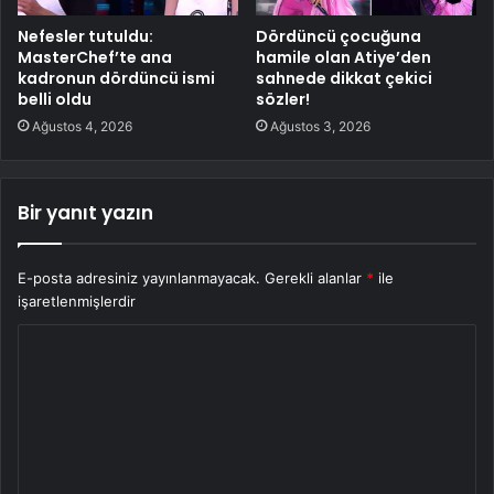
Nefesler tutuldu:
Dördüncü çocuğuna
MasterChef’te ana
hamile olan Atiye’den
kadronun dördüncü ismi
sahnede dikkat çekici
belli oldu
sözler!
Ağustos 4, 2026
Ağustos 3, 2026
Bir yanıt yazın
E-posta adresiniz yayınlanmayacak.
Gerekli alanlar
*
ile
işaretlenmişlerdir
Y
o
r
u
m