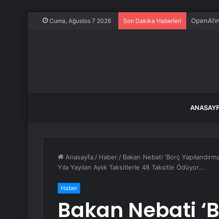
OpenAI’ı
Cuma, Ağustos 7 2026
Son Dakika Haberleri
ANASAY
Anasayfa
/
Haber
/
Bakan Nebati ‘Borç Yapılandırma 
Yıla Yayılan Aylık Taksitlerle 48 Taksitle Ödüyor…
Haber
Bakan Nebati ‘