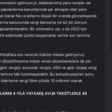
enmesini getiriyoruz. Adlandırılmış para cezaları da
yapılandırma kanunlarında yer almayan idari para
ğal olarak faiz oranlarını düşük bir oranda güncelleyerek
dırma kanununda vergi dairesine ne tür bir borcun
landırılacaktır. Bir istisnamız var, o da 2022 için
ahil edilmedik çünkü beyanname verme son tarihine
 ihtilaflara son vererek ödeme imkanı getiriyoruz.
ının düzeltilmesine imkan veren düzenlemelere de yer
gelir vergisi, kurumlar vergisi, KDV ve gelir stopaj vergi
e tarhına tabi tutulmayacaktır. Bu konuda peşinen şunu
 öderlerse vergi fiilen yüzde 10 indirimli olacak.
ARINI 4 YILA YAYILMIŞ AYLIK TAKSİTLERLE 48