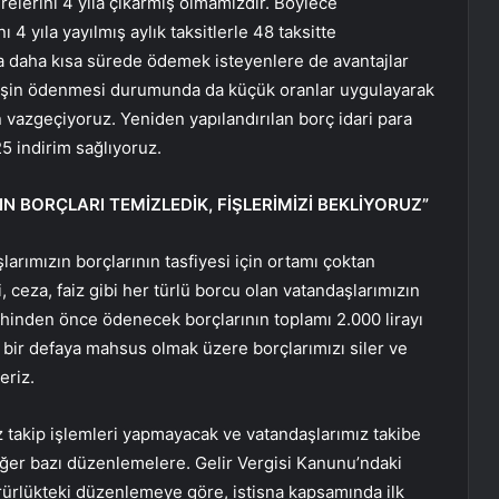
ürelerini 4 yıla çıkarmış olmamızdır. Böylece
 4 yıla yayılmış aylık taksitlerle 48 taksitte
 daha kısa sürede ödemek isteyenlere de avantajlar
 peşin ödenmesi durumunda da küçük oranlar uygulayarak
 vazgeçiyoruz. Yeniden yapılandırılan borç idari para
25 indirim sağlıyoruz.
IN BORÇLARI TEMİZLEDİK, FİŞLERİMİZİ BEKLİYORUZ”
larımızın borçlarının tasfiyesi için ortamı çoktan
, ceza, faiz gibi her türlü borcu olan vatandaşlarımızın
arihinden önce ödenecek borçlarının toplamı 2.000 lirayı
ir defaya mahsus olmak üzere borçlarımızı siler ve
eriz.
z takip işlemleri yapmayacak ve vatandaşlarımız takibe
 diğer bazı düzenlemelere. Gelir Vergisi Kanunu’ndaki
ürürlükteki düzenlemeye göre, istisna kapsamında ilk