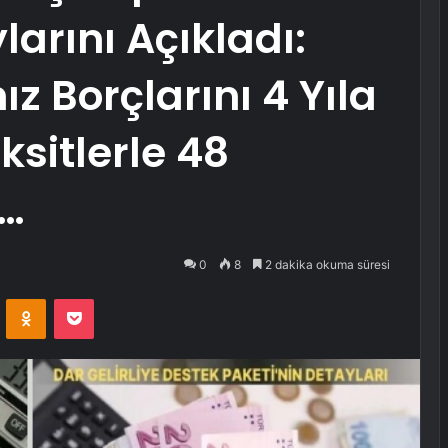
larını Açıkladı:
z Borçlarını 4 Yıla
ksitlerle 48
r…
0
8
2 dakika okuma süresi
VKontakte
Odnoklassniki
Pocket