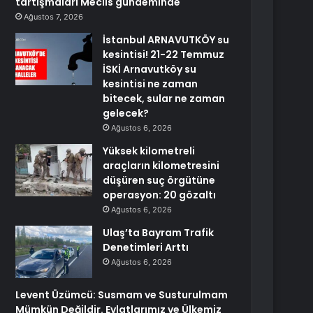
tartışmaları Meclis gündeminde
Ağustos 7, 2026
İstanbul ARNAVUTKÖY su
kesintisi! 21-22 Temmuz
İSKİ Arnavutköy su
kesintisi ne zaman
bitecek, sular ne zaman
gelecek?
Ağustos 6, 2026
Yüksek kilometreli
araçların kilometresini
düşüren suç örgütüne
operasyon: 20 gözaltı
Ağustos 6, 2026
Ulaş’ta Bayram Trafik
Denetimleri Arttı
Ağustos 6, 2026
Levent Üzümcü: Susmam ve Susturulmam
Mümkün Değildir. Evlatlarımız ve Ülkemiz