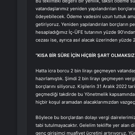
Bu teklifteki değerli bir yenilik, taksit ödeme s
vatandaşlarımız yeniden yapılandırılan borçlarını
ödeyebilecek. Ödeme vadesini uzun tuttuk ama
getiriyoruz. Yeniden yapılandırılan borçların
hesapladığımız İç-ÜFE tutarının yüzde 90’ından
cezası ise, ayrıca asıl alacak üzerinden yüzde 
“KISA BİR SÜRE İÇİN HİÇBİR ŞART OLMAKSIZ
Hatta icra borcu 2 bin lirayı geçmeyen vatandaş
hazırlamıştık. Şimdi 2 bin lirayı geçmeyen vergi
borçlarını siliyoruz. Kişilerin 31 Aralık 2022 t
geçmediği takdirde bu Yönetmelik kapsamında b
hiçbir koşul aramadan alacaklarımızdan vazgeç
Böylece bu borçlardan dolayı vergi dairelerimi
tabi tutulmayacaktır. Gelelim teklifte yer alan
genç girişimci muafiyet ücretini artırıyoruz. Y