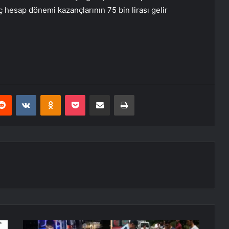
ç hesap dönemi kazançlarının 75 bin lirası gelir
erest
Reddit
VKontakte
Odnoklassniki
Pocket
E-Posta ile paylaş
Yazdır