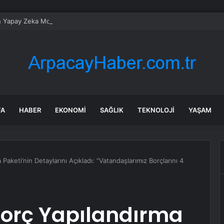
n Yapay Zeka Modeli Güvenlik Testinde Kontrolden Çıktı, Hugging Face’i 
FA
HABER
EKONOMI
SAĞLIK
TEKNOLOJI
YAŞAM
Paketi’nin Detaylarını Açıkladı: “Vatandaşlarımız Borçlarını 4
Borç Yapılandırma