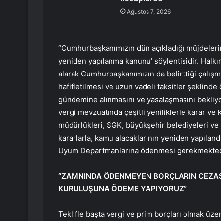
Ağustos 7, 2026
“Cumhurbaşkanımızın dün açıkladığı müjdeleri
yeniden yapılanma kanunu’ söylentisidir. Halkım
alarak Cumhurbaşkanımızın da belirttiği çalışm
hafifletilmesi ve uzun vadeli taksitler şeklinde
gündemine alınmasını ve yasalaşmasını bekli
vergi mevzuatında çeşitli yeniliklerle karar ve 
müdürlükleri, SGK, büyükşehir belediyeleri ve be
kararlarla, kamu alacaklarının yeniden yapıla
Uyum Departmanlarına ödenmesi gerekmekted
“ZAMNINDA ÖDENMEYEN BORÇLARIN CEZAS
KURULUŞUNA ÖDEME YAPIYORUZ”
Teklifle başta vergi ve prim borçları olmak ü