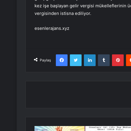
kez işe başlayan gelir vergisi mükelleflerinin ü
vergisinden istisna ediliyor.
esenlerajans.xyz
Facebook
Twitter
LinkedIn
Tumblr
Pint
Paylaş