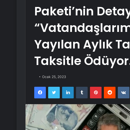
Paketi’nin Detay
“Vatandaşlarımı
Yayılan Aylık Ta
Taksitle Ödüyo
Ocak 25, 2023
Facebook
Twitter
LinkedIn
Tumblr
Pinterest
Reddit