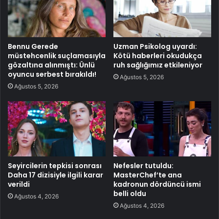
Bennu Gerede
Uzman Psikolog uyardı:
müstehcenlik suçlamasıyla
Kötü haberleri okudukça
gözaltına alınmıştı: Ünlü
ruh sağlığımız etkileniyor
oyuncu serbest bırakıldı!
Ağustos 5, 2026
Ağustos 5, 2026
Seyircilerin tepkisi sonrası
Nefesler tutuldu:
Daha 17 dizisiyle ilgili karar
MasterChef’te ana
verildi
kadronun dördüncü ismi
belli oldu
Ağustos 4, 2026
Ağustos 4, 2026