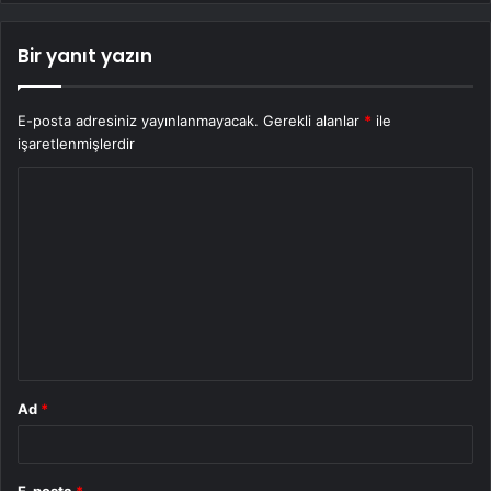
Bir yanıt yazın
E-posta adresiniz yayınlanmayacak.
Gerekli alanlar
*
ile
işaretlenmişlerdir
Y
o
r
u
m
*
Ad
*
E-posta
*