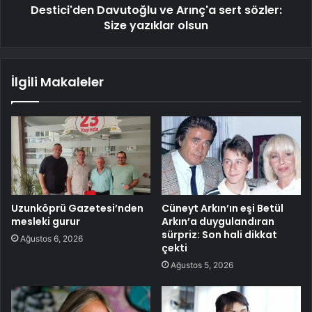
Destici'den Davutoğlu ve Arınç'a sert sözler:
Size yazıklar olsun
İlgili Makaleler
Uzunköprü Gazetesi’nden
Cüneyt Arkın’ın eşi Betül
mesleki gurur
Arkın’a duygulandıran
sürpriz: Son hali dikkat
Ağustos 6, 2026
çekti
Ağustos 5, 2026