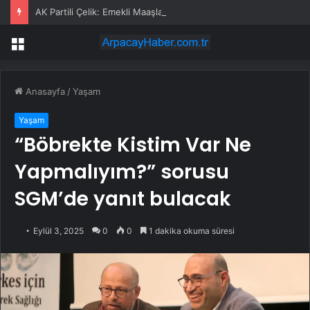
AK Partili Çelik: Emekli Maaşlarında Adaletsizlik Var, İntibak Zorunlu
Menü
Anasayfa
/
Yaşam
Yaşam
“Böbrekte Kistim Var Ne
Yapmalıyım?” sorusu
SGM’de yanıt bulacak
Eylül 3, 2025
0
0
1 dakika okuma süresi