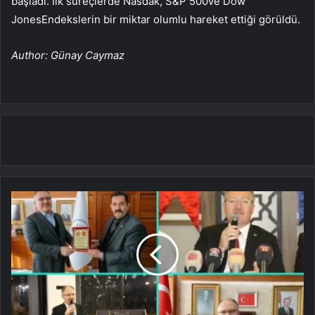
başladı. İlk süreçlerde
Nasdak
,
S&P 500
ve
Dow
Jones
Endekslerin bir miktar olumlu hareket ettiği görüldü.
Author: Günay Caymaz