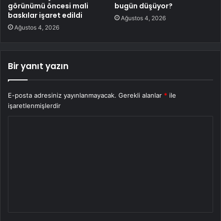
görünümü öncesi mali
bugün düşüyor?
baskılar işaret edildi
Ağustos 4, 2026
Ağustos 4, 2026
Bir yanıt yazın
E-posta adresiniz yayınlanmayacak.
Gerekli alanlar
*
ile
işaretlenmişlerdir
Y
o
r
u
m
*