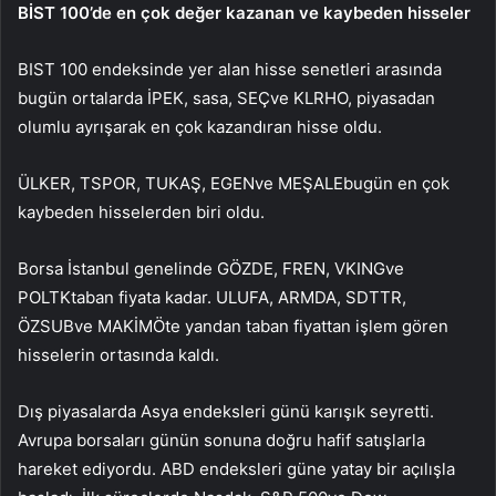
BİST 100’de en çok değer kazanan ve kaybeden hisseler
BIST 100 endeksinde yer alan hisse senetleri arasında
bugün ortalarda
İPEK
,
sasa
,
SEÇ
ve
KLRHO
, piyasadan
olumlu ayrışarak en çok kazandıran hisse oldu.
ÜLKER
,
TSPOR
,
TUKAŞ
,
EGEN
ve
MEŞALE
bugün en çok
kaybeden hisselerden biri oldu.
Borsa İstanbul genelinde
GÖZDE
,
FREN
,
VKING
ve
POLTK
taban fiyata kadar.
ULUFA
,
ARMDA
,
SDTTR
,
ÖZSUB
ve
MAKİM
Öte yandan taban fiyattan işlem gören
hisselerin ortasında kaldı.
Dış piyasalarda Asya endeksleri günü karışık seyretti.
Avrupa borsaları günün sonuna doğru hafif satışlarla
hareket ediyordu. ABD endeksleri güne yatay bir açılışla