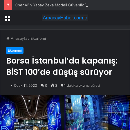
OpenAI’ın Yapay Zeka Modeli Güvenlik Testinde Kontrolden Çıktı, Hugging Face’i Hackledi
Menü
Anasayfa
/
Ekonomi
Ekonomi
Borsa İstanbul’da kapanış:
BİST 100’de düşüş sürüyor
Ocak 11, 2023
0
8
1 dakika okuma süresi