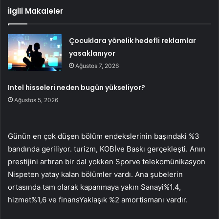
İlgili Makaleler
Çocuklara yönelik hedefli reklamlar
yasaklanıyor
Ağustos 7, 2026
Intel hisseleri neden bugün yükseliyor?
Ağustos 5, 2026
Günün en çok düşen bölüm endekslerinin başındaki %3
bandında geriliyor.
turizm
,
KOBİ
ve
Baskı
gerçekleşti. Anın
prestijini artıran bir dal yokken
Spor
ve
telekomünikasyon
Nispeten yatay kalan bölümler vardı. Ana şubelerin
ortasında tam olarak kapanmaya yakın
Sanayi
%1.4,
hizmet
%1,6 ve
finans
Yaklaşık %2 amortismanı vardır.