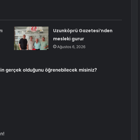
rı
Uzunköprü Gazetesi’nden
mesleki gurur
Ağustos 6, 2026
nin gerçek olduğunu öğrenebilecek misiniz?
n!