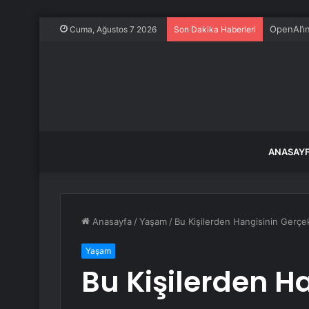
OpenAI’ı
Cuma, Ağustos 7 2026
Son Dakika Haberleri
ANASAY
Anasayfa
/
Yaşam
/
Bu Kişilerden Hangisinin Gerçe
Yaşam
Bu Kişilerden H