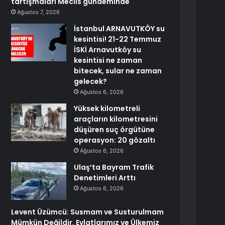
tartışmaları Meclis gündeminde
Ağustos 7, 2026
İstanbul ARNAVUTKÖY su
kesintisi! 21-22 Temmuz
İSKİ Arnavutköy su
kesintisi ne zaman
bitecek, sular ne zaman
gelecek?
Ağustos 6, 2026
Yüksek kilometreli
araçların kilometresini
düşüren suç örgütüne
operasyon: 20 gözaltı
Ağustos 6, 2026
Ulaş’ta Bayram Trafik
Denetimleri Arttı
Ağustos 6, 2026
Levent Üzümcü: Susmam ve Susturulmam
Mümkün Değildir. Evlatlarımız ve Ülkemiz