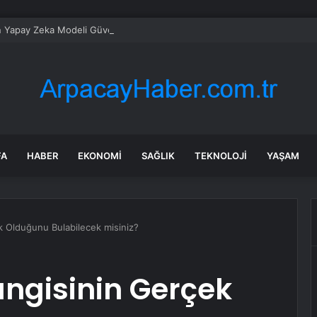
n Yapay Zeka Modeli Güvenlik Testinde Kontrolden Çıktı, Hugging Face’i 
FA
HABER
EKONOMI
SAĞLIK
TEKNOLOJI
YAŞAM
k Olduğunu Bulabilecek misiniz?
angisinin Gerçek