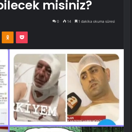
ilecek misiniz?
0
14
1 dakika okuma süresi
VKontakte
Odnoklassniki
Pocket