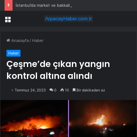
İstanbul’da market ve bakkallarda yeni uygulama devreye girdi
Menü
Anasayfa
/
Haber
Haber
Çeşme’de çıkan yangın
kontrol altına alındı
Temmuz 24, 2023
0
10
Bir dakikadan az