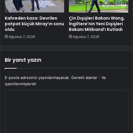
Kahreden kaza: Devrilen
Çin Dışişleri Bakanı Wang,
patpat küçük Miray’ın sonu
İngiltere’nin Yeni Dışişleri
oldu
Bakanı Miliband’ı Kutladı
Ağustos 7, 2026
Ağustos 7, 2026
Bir yanıt yazın
E-posta adresiniz yayınlanmayacak.
Gerekli alanlar
*
ile
işaretlenmişlerdir
Y
o
r
u
m