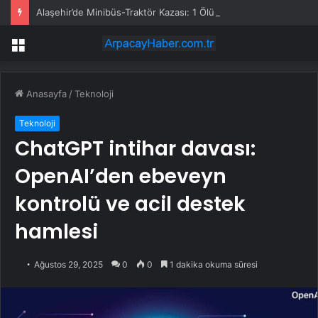
Alaşehir’de Minibüs-Traktör Kazası: 1 Ölü, 3 Yaralı
Menü
Anasayfa
/
Teknoloji
Teknoloji
ChatGPT intihar davası:
OpenAI’den ebeveyn
kontrolü ve acil destek
hamlesi
Ağustos 29, 2025
0
0
1 dakika okuma süresi