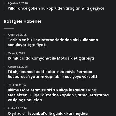
Ağustos 5, 2026
Yıllar önce çöken bu köprüden araçlar hâlâ geçiyor
Rastgele Haberler
Aralık 29, 2025
Tarihin en hızlı ev internetlerinden biri kullanıma
sunuluyor: İşte fiyatı
Mayıs 7, 2025
Kumluca’da Kamyonet ile Motosiklet Çarpıştı
Ağustos 2, 2025
Fitch, finansal politikaları nedeniyle Permian
Resources’ı yatırım yapılabilir seviyeye yükseltti
Eylül 20, 2024
Bilime Göre Aramızdaki ‘En Bilge İnsanlar’ Hangi
Meslekten? Bilgelik Üzerine Yapılan Çarpıcı Araştırma
ve İlginç Sonuçları
Aralık 29, 2024
O yıl bu yıl: İstanbul’a 15 günlük kar müjdesi