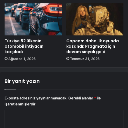
Türkiye 82 ülkenin
Capcom daha ilk oyunda
otomobil ihtiyacını
kazandı: Pragmata için
karşıladı
devam sinyali geldi
Ağustos 1, 2026
Temmuz 31, 2026
Bir yanıt yazın
E-posta adresiniz yayınlanmayacak.
Gerekli alanlar
*
ile
işaretlenmişlerdir
Y
o