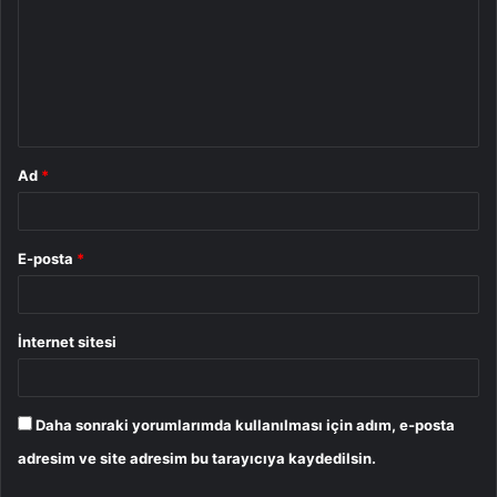
r
u
m
*
Ad
*
E-posta
*
İnternet sitesi
Daha sonraki yorumlarımda kullanılması için adım, e-posta
adresim ve site adresim bu tarayıcıya kaydedilsin.