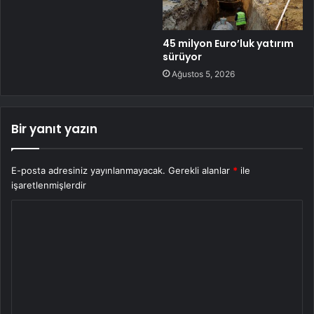
45 milyon Euro’luk yatırım
sürüyor
Ağustos 5, 2026
Bir yanıt yazın
E-posta adresiniz yayınlanmayacak.
Gerekli alanlar
*
ile
işaretlenmişlerdir
Y
o
r
u
m