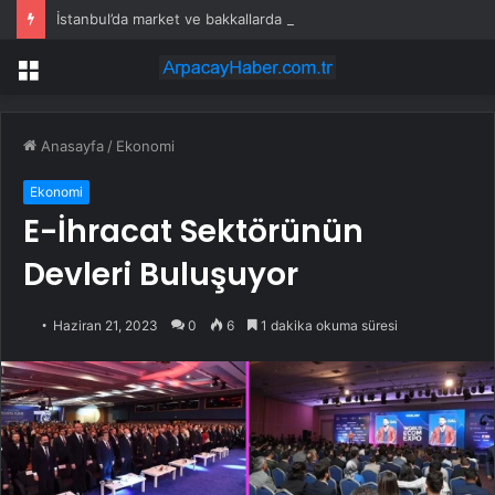
İstanbul’da market ve bakkallarda yeni uygulama devreye girdi
Menü
Anasayfa
/
Ekonomi
Ekonomi
E-İhracat Sektörünün
Devleri Buluşuyor
Haziran 21, 2023
0
6
1 dakika okuma süresi