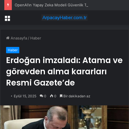
OpenAI’ın Yapay Zeka Modeli Güvenlik Testinde Kontrolden Çıktı, Hugging Face’i Hackledi
Menü
Anasayfa
/
Haber
Haber
Erdoğan imzaladı: Atama ve
görevden alma kararları
Resmi Gazete’de
Eylül 15, 2025
0
0
Bir dakikadan az