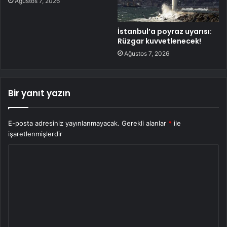
Ağustos 7, 2026
İstanbul’a poyraz uyarısı:
Rüzgar kuvvetlenecek!
Ağustos 7, 2026
Bir yanıt yazın
E-posta adresiniz yayınlanmayacak.
Gerekli alanlar
*
ile
işaretlenmişlerdir
Y
o
r
u
m