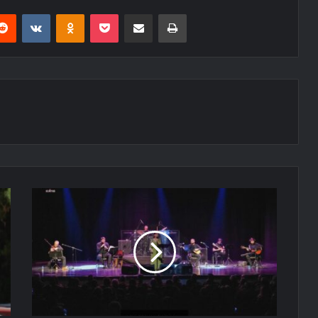
erest
Reddit
VKontakte
Odnoklassniki
Pocket
E-Posta ile paylaş
Yazdır