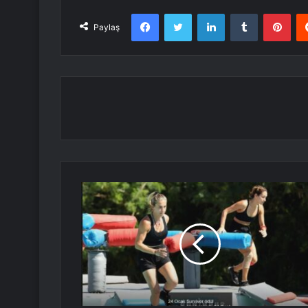
Facebook
Twitter
LinkedIn
Tumblr
Pint
Paylaş