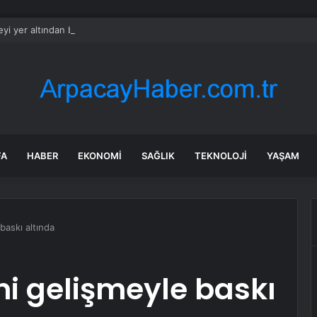
eyi yer altından birbirine bağlayacaklar: Yolculuk 25 dakikaya düşecek
FA
HABER
EKONOMI
SAĞLIK
TEKNOLOJI
YAŞAM
baskı altında
ni gelişmeyle baskı