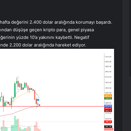
hafta değerini 2.400 dolar aralığında korumayı başardı.
rdından düşüşe geçen kripto para, genel piyasa
ğerinin yüzde 10’a yakınını kaybetti. Negatif
de 2.200 dolar aralığında hareket ediyor.