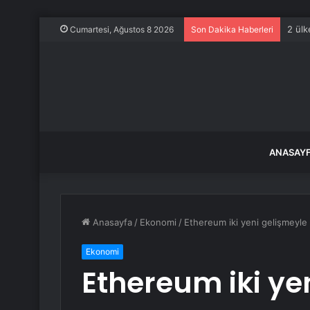
2 ülk
Cumartesi, Ağustos 8 2026
Son Dakika Haberleri
ANASAY
Anasayfa
/
Ekonomi
/
Ethereum iki yeni gelişmeyle 
Ekonomi
Ethereum iki ye