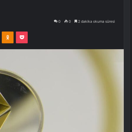
0
0
2 dakika okuma süresi
VKontakte
Odnoklassniki
Pocket