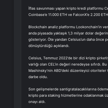
İflas savunması yapan kripto kredi platformu C
Coinbase’e 11.000 ETH ve FalconX’e 2.200 ETH 
Blockchain analiz platformu Lookonchain’in verd
anda piyasada yaklaşık 1,3 milyar dolar değeri
gösteriyor. Öte yandan Celsius’un daha önce po
dönüştürdüğü açıklandı.
Celsius, Temmuz 2022’de bir dizi kripto şirketiy
varlığı olan CEL’in değeri neredeyse sıfırdı. B
Mashinsky’nin ABD’deki düzenleyici otoriteler t
darbe oldu.
Son gelişmelerde
santigrat
alacaklılarına ödem
kripto para staking hizmetlerine odaklanmak 
onayı aldı.