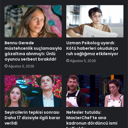
Bennu Gerede
Uzman Psikolog uyardı:
müstehcenlik suçlamasıyla
Kötü haberleri okudukça
gözaltına alınmıştı: Ünlü
ruh sağlığımız etkileniyor
oyuncu serbest bırakıldı!
Ağustos 5, 2026
Ağustos 5, 2026
Seyircilerin tepkisi sonrası
Nefesler tutuldu:
Daha 17 dizisiyle ilgili karar
MasterChef’te ana
verildi
kadronun dördüncü ismi