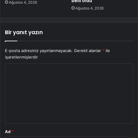
belli oldu
Ağustos 4, 2026
Ağustos 4, 2026
Bir yanıt yazın
E-posta adresiniz yayınlanmayacak.
Gerekli alanlar
*
ile
işaretlenmişlerdir
Y
o
r
u
m
*
Ad
*