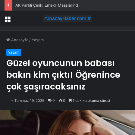
AK Partili Çelik: Emekli Maaşlarında Adaletsizlik Var, İntibak Zorunlu
Menü
Anasayfa
/
Yaşam
Yaşam
Güzel oyuncunun babası
bakın kim çıktı! Öğrenince
çok şaşıracaksınız
Temmuz 19, 2025
0
0
1 dakika okuma süresi