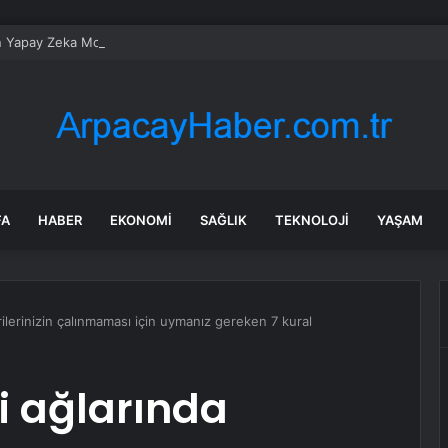
n Yapay Zeka Modeli Güvenlik Testinde Kontrolden Çıktı, Hugging Face’i 
FA
HABER
EKONOMI
SAĞLIK
TEKNOLOJI
YAŞAM
rilerinizin çalınmaması için uymanız gereken 7 kural
i ağlarında