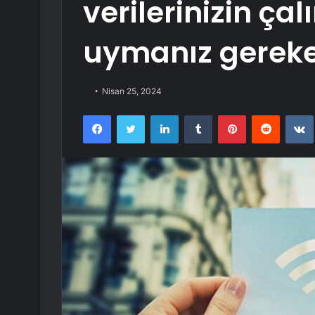
verilerinizin ça
uymanız gereke
Nisan 25, 2024
Facebook
Twitter
LinkedIn
Tumblr
Pinterest
Reddit