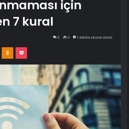
lınmaması için
n 7 kural
0
0
1 dakika okuma süresi
VKontakte
Odnoklassniki
Pocket