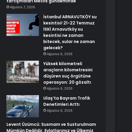
tartışmaları Meclis gündeminde
Ağustos 7, 2026
İstanbul ARNAVUTKÖY su
kesintisi! 21-22 Temmuz
İSKİ Arnavutköy su
kesintisi ne zaman
bitecek, sular ne zaman
gelecek?
Ağustos 6, 2026
Yüksek kilometreli
araçların kilometresini
düşüren suç örgütüne
operasyon: 20 gözaltı
Ağustos 6, 2026
Ulaş’ta Bayram Trafik
Denetimleri Arttı
Ağustos 6, 2026
Levent Üzümcü: Susmam ve Susturulmam
Mümkün Değildir. Evlatlarımız ve Ülkemiz