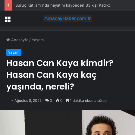
Suruç Katliamı’nda hayatını kaybeden 33 kişi Kadıköy’de anıldı
Menü
Anasayfa
/
Yaşam
Yaşam
Hasan Can Kaya kimdir?
Hasan Can Kaya kaç
yaşında, nereli?
Ağustos 8, 2025
0
0
1 dakika okuma süresi