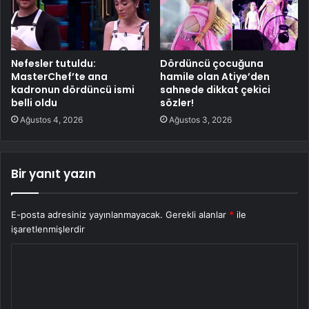
Nefesler tutuldu:
Dördüncü çocuğuna
MasterChef’te ana
hamile olan Atiye’den
kadronun dördüncü ismi
sahnede dikkat çekici
belli oldu
sözler!
Ağustos 4, 2026
Ağustos 3, 2026
Bir yanıt yazın
E-posta adresiniz yayınlanmayacak.
Gerekli alanlar
*
ile
işaretlenmişlerdir
Y
o
r