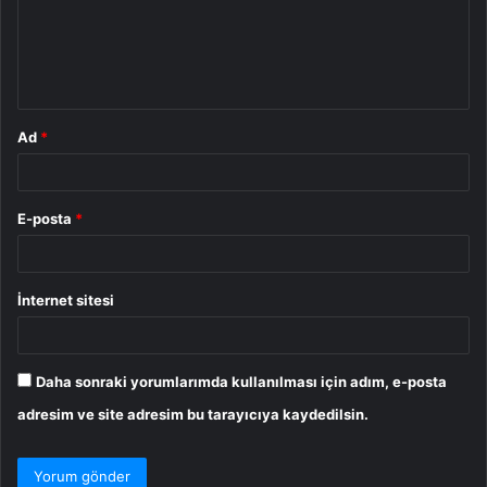
u
m
*
Ad
*
E-posta
*
İnternet sitesi
Daha sonraki yorumlarımda kullanılması için adım, e-posta
adresim ve site adresim bu tarayıcıya kaydedilsin.