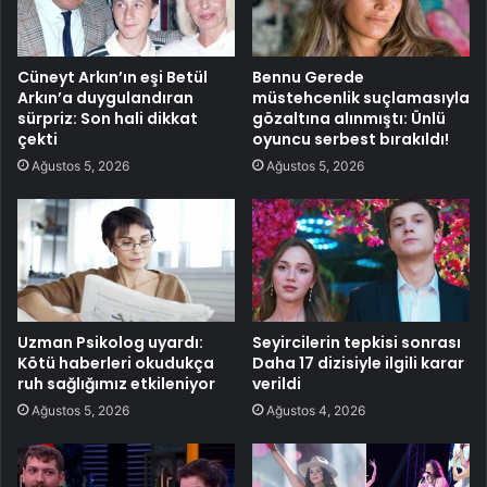
Cüneyt Arkın’ın eşi Betül
Bennu Gerede
Arkın’a duygulandıran
müstehcenlik suçlamasıyla
sürpriz: Son hali dikkat
gözaltına alınmıştı: Ünlü
çekti
oyuncu serbest bırakıldı!
Ağustos 5, 2026
Ağustos 5, 2026
Uzman Psikolog uyardı:
Seyircilerin tepkisi sonrası
Kötü haberleri okudukça
Daha 17 dizisiyle ilgili karar
ruh sağlığımız etkileniyor
verildi
Ağustos 5, 2026
Ağustos 4, 2026