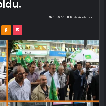
oldu.
0
10
Bir dakikadan az
VKontakte
Odnoklassniki
Pocket