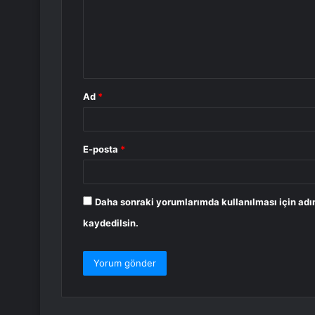
u
m
*
Ad
*
E-posta
*
Daha sonraki yorumlarımda kullanılması için adı
kaydedilsin.