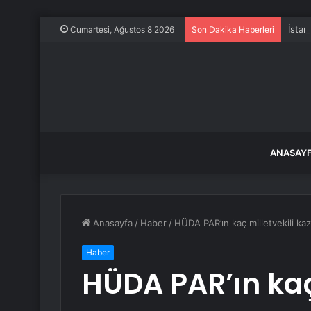
İstan
Cumartesi, Ağustos 8 2026
Son Dakika Haberleri
ANASAY
Anasayfa
/
Haber
/
HÜDA PAR’ın kaç milletvekili kaza
Haber
HÜDA PAR’ın kaç