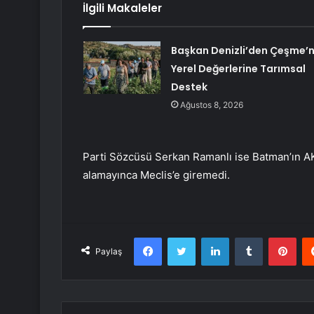
İlgili Makaleler
Başkan Denizli’den Çeşme’n
Yerel Değerlerine Tarımsal
Destek
Ağustos 8, 2026
Parti Sözcüsü Serkan Ramanlı ise Batman’ın AK 
alamayınca Meclis’e giremedi.
Facebook
Twitter
LinkedIn
Tumblr
Pint
Paylaş