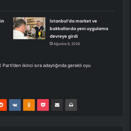
in
İstanbul’da market ve
bakkallarda yeni uygulama
devreye girdi
Ağustos 8, 2026
Parti’den ikinci sıra adaylığında gerekli oyu
erest
Reddit
VKontakte
Odnoklassniki
Pocket
E-Posta ile paylaş
Yazdır