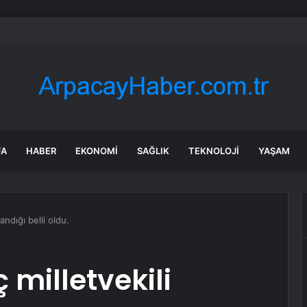
bul’da market ve bakkallarda yeni uygulama devreye girdi
FA
HABER
EKONOMI
SAĞLIK
TEKNOLOJI
YAŞAM
ndığı belli oldu.
 milletvekili