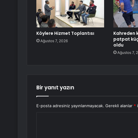
Köylere Hizmet Toplantısı
Kahreden k
patpat küç
Ağustos 7, 2026
oldu
Ağustos 7, 
Bir yanıt yazın
E-posta adresiniz yayınlanmayacak.
Gerekli alanlar
*
i
Y
o
r