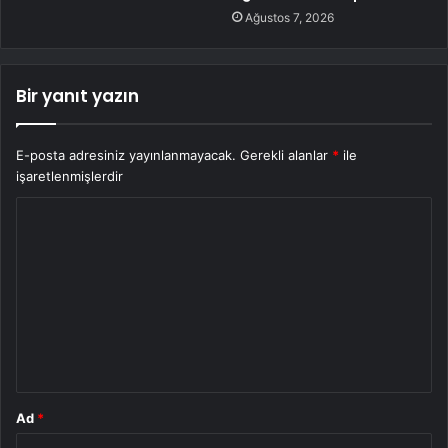
Ağustos 7, 2026
Bir yanıt yazın
E-posta adresiniz yayınlanmayacak.
Gerekli alanlar
*
ile
işaretlenmişlerdir
Y
o
r
u
m
*
Ad
*