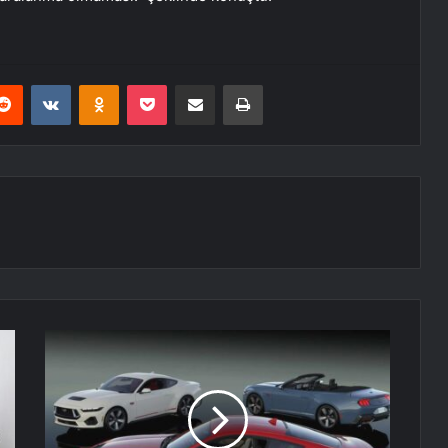
erest
Reddit
VKontakte
Odnoklassniki
Pocket
E-Posta ile paylaş
Yazdır