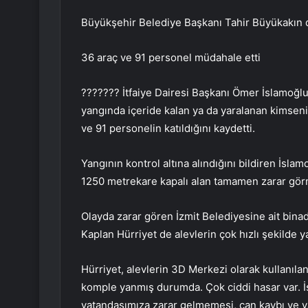
Büyükşehir Belediye Başkanı Tahir Büyükakın da 
36 araç ve 91 personel müdahale etti
??????? İtfaiye Dairesi Başkanı Ömer İslamoğlu,
yangında içeride kalan ya da yaralanan kimsenin
ve 91 personelin katıldığını kaydetti.
Yangının kontrol altına alındığını bildiren İsl
1250 metrekare kapalı alan tamamen zarar gör
Olayda zarar gören İzmit Belediyesine ait bin
Kaplan Hürriyet de alevlerin çok hızlı şekilde yay
Hürriyet, alevlerin 3D Merkezi olarak kullanıla
komple yanmış durumda. Çok ciddi hasar var. İş
vatandaşımıza zarar gelmemesi, can kaybı ve 