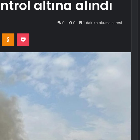
trol altına alındı
0
0
1 dakika okuma süresi
VKontakte
Odnoklassniki
Pocket