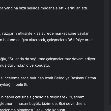
yangına hızlı şekilde müdahale ettiklerini anlattı.
 rüzgarın etkisiyle kısa sürede market içine yayılan
 bulunmadığını aktararak, çalışmalara 36 itfaiye aracı
amoğlu, “Şu anda da soğutma çalışmalarımız devam ediyor.
müş durumda.” diye konuştu.
ada incelemelerde bulunan İzmit Belediye Başkanı Fatma
ıldığını belirtti.
n binanın çatısına sıçradığına değinerek, “Çatımız
letmenin hasarı büyük, bizim de. Bizi sevindiren,
yaralanma olmaması.” şeklinde konuştu.