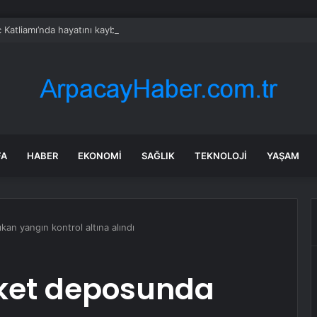
 Katliamı’nda hayatını kaybeden 33 kişi Kadıköy’de anıldı
FA
HABER
EKONOMI
SAĞLIK
TEKNOLOJI
YAŞAM
kan yangın kontrol altına alındı
rket deposunda