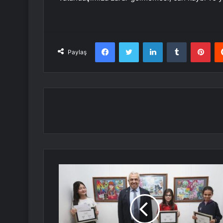
Facebook
Twitter
LinkedIn
Tumblr
Pint
Paylaş