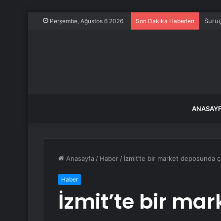
Suruç
Perşembe, Ağustos 6 2026
Son Dakika Haberleri
ANASAY
Anasayfa
/
Haber
/
İzmit’te bir market deposunda çı
Haber
İzmit’te bir ma