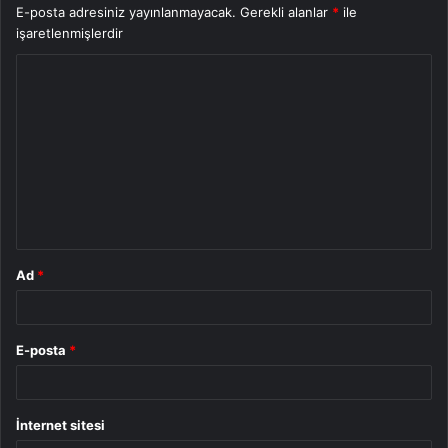
E-posta adresiniz yayınlanmayacak.
Gerekli alanlar
*
ile
işaretlenmişlerdir
Y
o
r
u
m
*
Ad
*
E-posta
*
İnternet sitesi