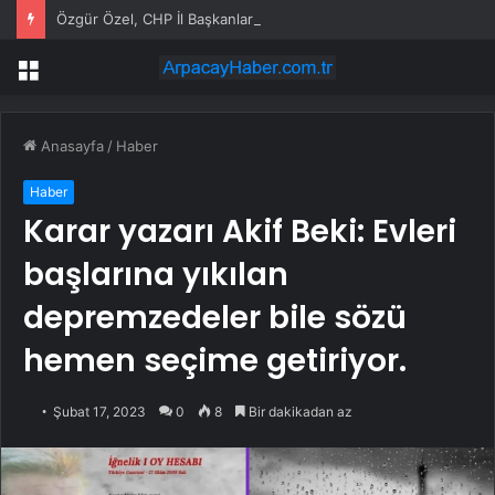
Özgür Özel, CHP İl Başkanlarıyla Toplandı
Menü
Anasayfa
/
Haber
Haber
Karar yazarı Akif Beki: Evleri
başlarına yıkılan
depremzedeler bile sözü
hemen seçime getiriyor.
Şubat 17, 2023
0
8
Bir dakikadan az