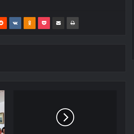
erest
Reddit
VKontakte
Odnoklassniki
Pocket
E-Posta ile paylaş
Yazdır