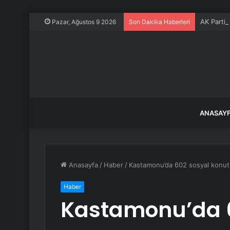
AK Partil
Pazar, Ağustos 9 2026
Son Dakika Haberleri
ANASAY
Anasayfa
/
Haber
/
Kastamonu’da 602 sosyal konut
Haber
Kastamonu’da 6