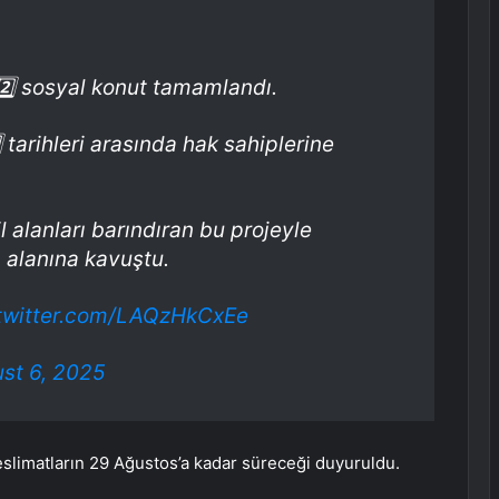
2️⃣ sosyal konut tamamlandı.
5️⃣ tarihleri arasında hak sahiplerine
 alanları barındıran bu projeyle
 alanına kavuştu.
.twitter.com/LAQzHkCxEe
st 6, 2025
teslimatların 29 Ağustos’a kadar süreceği duyuruldu.