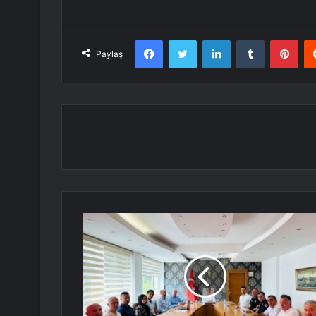
Facebook
Twitter
LinkedIn
Tumblr
Pint
Paylaş