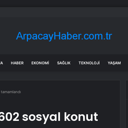
i Çelik: Emekli Maaşlarında Adaletsizlik Var, İntibak Zorunlu
FA
HABER
EKONOMI
SAĞLIK
TEKNOLOJI
YAŞAM
 tamamlandı
02 sosyal konut