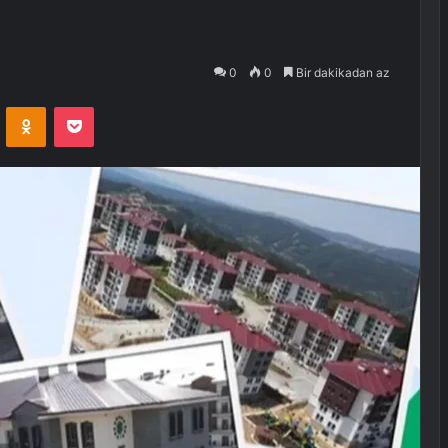
0
0
Bir dakikadan az
VKontakte
Odnoklassniki
Pocket