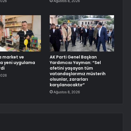
2026
Ağustos 8, 2026
a market ve
AK Parti Genel Başkan
a yeni uygulama
Yardımcısı Yayman: “Sel
rdi
afetini yaşayan tüm
vatandaşlarımız müsterih
2026
olsunlar, zararları
karşılanacaktır”
Ağustos 8, 2026