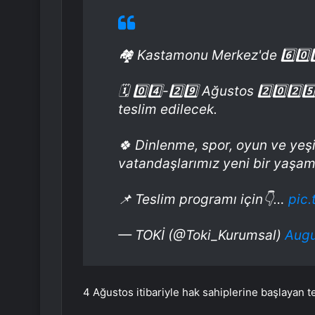
🏘️ Kastamonu Merkez'de 6️⃣0️⃣
🗓️ 0️⃣4️⃣-2️⃣9️⃣ Ağustos 2️⃣0️⃣2️⃣
teslim edilecek.
🍀 Dinlenme, spor, oyun ve yeşil
vatandaşlarımız yeni bir yaşam
📌 Teslim programı için👇…
pic
— TOKİ (@Toki_Kurumsal)
Augu
4 Ağustos itibariyle hak sahiplerine başlayan 