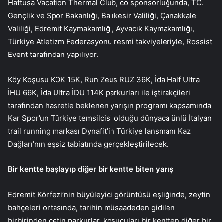
Hattusa Vacation Thermal Club, co sponsorluğunda, TC.
Gençlik ve Spor Bakanlığı, Balıkesir Valiliği, Çanakkale
Valiliği, Edremit Kaymakamlığı, Ayvacık Kaymakamlığı,
Türkiye Atletizm Federasyonu resmi takviyeleriyle, Rossist
Event tarafından yapılıyor.
Köy Koşusu KOK 15K, Run Zeus RUZ 36K, İda Half Ultra
İHU 66K, İda Ultra İDU 114K parkurları ile iştirakçileri
tarafından hasretle beklenen yarışın programı kapsamında
Kar Spor’un Türkiye temsilcisi olduğu dünyaca ünlü İtalyan
trail running markası Dynafit’in Türkiye lansmanı Kaz
Dağları’nın eşsiz tabiatında gerçekleştirilecek.
Bir kentte başlayıp diğer bir kentte biten yarış
Edremit Körfezi’nin büyüleyici görüntüsü eşliğinde, zeytin
bahçeleri ortasında, tarihin müsaadeden gidilen
birbirinden çetin parkurlar, koşucuları bir kentten diğer bir