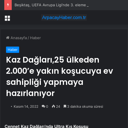
Beşiktaş, UEFA Avrupa Ligi’nde 3. eleme turuna yükseldi
Menü
Anasayfa
/
Haber
Haber
Kaz Dağları,25 ülkeden
2.000’e yakın koşucuya ev
sahipliği yapmaya
hazırlanıyor
Kasım 14, 2022
0
24
3 dakika okuma süresi
Cennet Kaz Dağları’nda Ultra Kış Koşusu