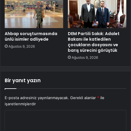
Ahbap soruşturmasında
DEM Partili Sakık: Adalet
ünlü isimler adliyede
Bakanı ile katledilen
çocukların dosyasını ve
Ağustos 9, 2026
barış sürecini görüştük
Ağustos 9, 2026
Bir yanıt yazın
E-posta adresiniz yayınlanmayacak.
Gerekli alanlar
*
ile
işaretlenmişlerdir
Y
o