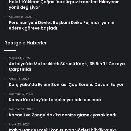
Halef: Köklerin Çağrısı’na sürpriz transfer: Hikayenin
yönü değişiyor
Ağustos 9, 2026
Peru’nun yeni Devlet Başkanı Keiko Fujimori yemin
ederek göreve başladı
Rastgele Haberler
Mayıs 14, 2025
Antalya’da Motosikletli Sürücü Kaçtı, 35 Bin TL Cezaya
Çarptırıldı
Aralık 15, 2025
Karşıyaka’da Eylem Sonrası Çöp Sorunu Devam Ediyor
Temmuz 17, 2026
Konya Karatay’da talepler yerinde dinlendi
Temmuz 12, 2026
Kocaeli ve Zonguldak’ta denize girmek yasaklandı
Aralık 23, 2025
İtalya Hande Erçel’i konuşuyor! Sözleri büyük yankı