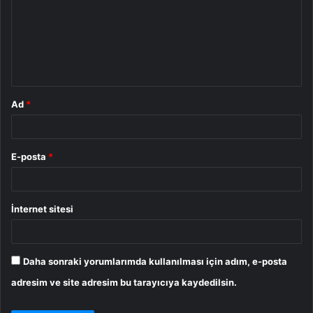
r
u
m
*
Ad
*
E-posta
*
İnternet sitesi
Daha sonraki yorumlarımda kullanılması için adım, e-posta
adresim ve site adresim bu tarayıcıya kaydedilsin.