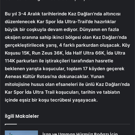
Bu yıl 3-4 Aralık tarihlerinde Kaz Dağları’nda altıncısı
düzenlenecek Kar Spor İda Ultra-Trail’de hazırlıklar
büyük bir coşkuyla devam ediyor. Dünyanın en fazla
oksijen oranına sahip ikinci bölgesi olan Kaz Dağları’nda
gerçekleştirilecek yarış, 4 farklı parkurdan oluşacak. Köy
Koşusu 15K, Run Zeus 36K, İda Half Ultra 66K, İda Ultra
114K parkurları ile iştirakçileri tarafından hasretle
beklenen yarışta koşucular, toplam 17 köyden geçerek
Aeneas Kültür Rotası’na dokunacaklar.
Yunan
mitolojisine husus olan efsaneleri ile ünlü Kaz Dağları’nda
Kar Spor İda Ultra Trail koşucuları, tarihin ve tabiatın
içinde eşsiz bir koşu tecrübesi yaşayacak.
İlgili Makaleler
İran ve Umman Hürmüz Boğazı İçin