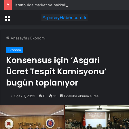
İstanbul’da market ve bakkallarda yeni uygulama devreye girdi
Menü
Anasayfa
/
Ekonomi
Ekonomi
Konsensus için ‘Asgari
Ücret Tespit Komisyonu’
bugün toplanıyor
Ocak 7, 2023
0
11
1 dakika okuma süresi