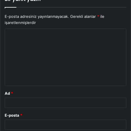
E-posta adresiniz yayınlanmayacak.
Gerekli alanlar
*
ile
işaretlenmişlerdir
Y
o
r
u
m
*
Ad
*
E-posta
*