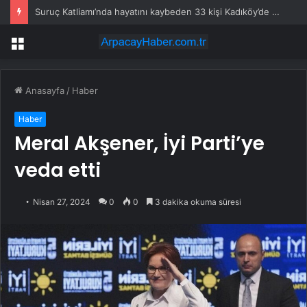
Suruç Katliamı’nda hayatını kaybeden 33 kişi Kadıköy’de anıldı
Menü
Anasayfa
/
Haber
Haber
Meral Akşener, İyi Parti’ye
veda etti
Nisan 27, 2024
0
0
3 dakika okuma süresi