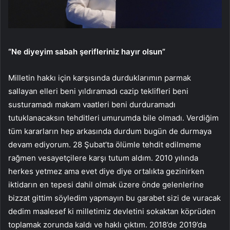
“Ne diyeyim sabah şerifleriniz hayır olsun”
Milletin hakkı için karşısında durduklarımın parmak
sallayan elleri beni yıldıramadı cazip teklifleri beni
susturamadı makam vaatleri beni durduramadı
tutuklanacaksın tehditleri umurumda bile olmadı. Verdiğim
tüm kararların hep arkasında durdum bugün de durmaya
devam ediyorum. 28 Şubat’ta ölümle tehdit edilmeme
rağmen vesayetçilere karşı tutum aldım. 2010 yılında
herkes yetmez ama evet diye diye ortalıkta gezinirken
iktidarın en tepesi dahil olmak üzere önde gelenlerine
bizzat gittim söyledim yapmayın bu garabet sizi de vuracak
dedim maalesef ki milletimiz devletini sokaktan köprüden
toplamak zorunda kaldı ve haklı çıktım. 2018’de 2019’da