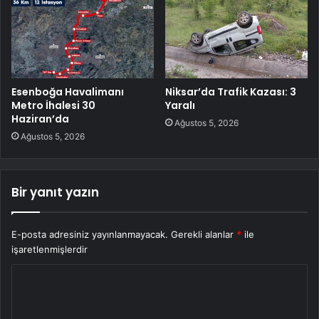
Esenboğa Havalimanı
Niksar’da Trafik Kazası: 3
Metro İhalesi 30
Yaralı
Haziran’da
Ağustos 5, 2026
Ağustos 5, 2026
Bir yanıt yazın
E-posta adresiniz yayınlanmayacak.
Gerekli alanlar
*
ile
işaretlenmişlerdir
Y
o
r