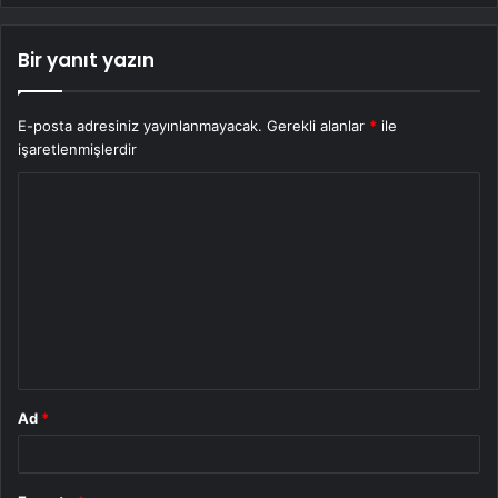
Bir yanıt yazın
E-posta adresiniz yayınlanmayacak.
Gerekli alanlar
*
ile
işaretlenmişlerdir
Y
o
r
u
m
*
Ad
*