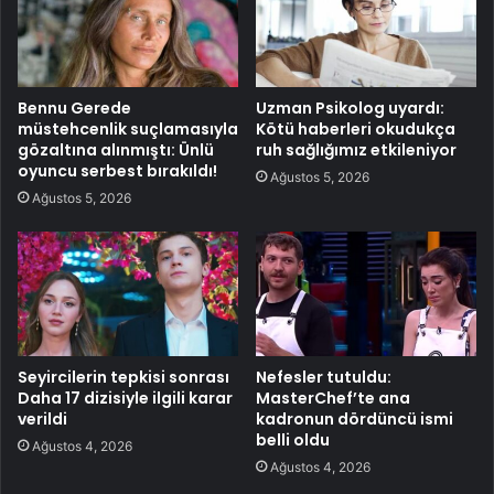
Bennu Gerede
Uzman Psikolog uyardı:
müstehcenlik suçlamasıyla
Kötü haberleri okudukça
gözaltına alınmıştı: Ünlü
ruh sağlığımız etkileniyor
oyuncu serbest bırakıldı!
Ağustos 5, 2026
Ağustos 5, 2026
Seyircilerin tepkisi sonrası
Nefesler tutuldu:
Daha 17 dizisiyle ilgili karar
MasterChef’te ana
verildi
kadronun dördüncü ismi
belli oldu
Ağustos 4, 2026
Ağustos 4, 2026