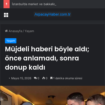
İstanbul’da market ve bakkallarda yeni uygulama devreye girdi
Menü
Anasayfa
/
Yaşam
Yaşam
Müjdeli haberi böyle aldı;
önce anlamadı, sonra
donup kaldı
Mayıs 15, 2026
0
0
1 dakika okuma süresi