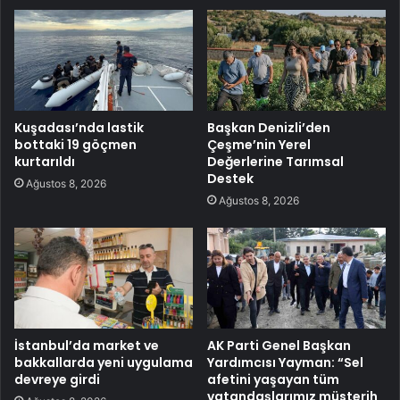
Kuşadası’nda lastik
Başkan Denizli’den
bottaki 19 göçmen
Çeşme’nin Yerel
kurtarıldı
Değerlerine Tarımsal
Destek
Ağustos 8, 2026
Ağustos 8, 2026
İstanbul’da market ve
AK Parti Genel Başkan
bakkallarda yeni uygulama
Yardımcısı Yayman: “Sel
devreye girdi
afetini yaşayan tüm
vatandaşlarımız müsterih