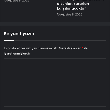
Ağustos 8, 2026
olsunlar, zararları
karşılanacaktır”
Ağustos 8, 2026
Bir yanıt yazın
E-posta adresiniz yayınlanmayacak.
Gerekli alanlar
*
ile
işaretlenmişlerdir
Y
o
r
u
m
*