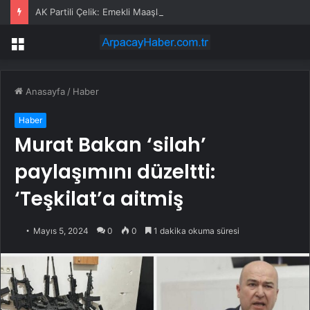
AK Partili Çelik: Emekli Maaşlarında Adaletsizlik Var, İntibak Zorunlu
Menü
Anasayfa
/
Haber
Haber
Murat Bakan ‘silah’
paylaşımını düzeltti:
‘Teşkilat’a aitmiş
Mayıs 5, 2024
0
0
1 dakika okuma süresi