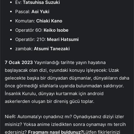
Ev:
Tatsuhisa Suzuki
Pascal:
Aoi Yuki
Komutan:
Chiaki Kano
Operatör 6O:
Keiko Isobe
Operatör: 21O:
Meari Hatsumi
zambak:
Atsumi Tanezaki
7 Ocak 2023
Yayınlandığı tarihte yayın hayatına
başlayacak olan dizi, oyundaki konuyu işleyecek: Uzak
gelecekte başka bir dünyadan düşmanlar, dünyalıların daha
önce görmediği silahlarla uyarıda bulunmadan saldırıyor.
İnsanlık Kurulu, dünyayı kurtarmak için android
askerlerden oluşan bir direniş gücü toplar.
NieR: Automata’yı oynadınız mı? Oynadıysanız diziyi izler
misiniz? Yoksa anime izledikten sonra oynamayı mı tercih
edersiniz?
Fragmanı nasıl buldunuz?
Lütfen fikirlerinizi