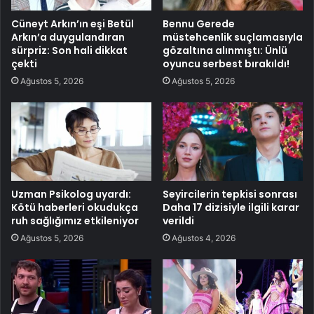
Cüneyt Arkın’ın eşi Betül
Bennu Gerede
Arkın’a duygulandıran
müstehcenlik suçlamasıyla
sürpriz: Son hali dikkat
gözaltına alınmıştı: Ünlü
çekti
oyuncu serbest bırakıldı!
Ağustos 5, 2026
Ağustos 5, 2026
Uzman Psikolog uyardı:
Seyircilerin tepkisi sonrası
Kötü haberleri okudukça
Daha 17 dizisiyle ilgili karar
ruh sağlığımız etkileniyor
verildi
Ağustos 5, 2026
Ağustos 4, 2026