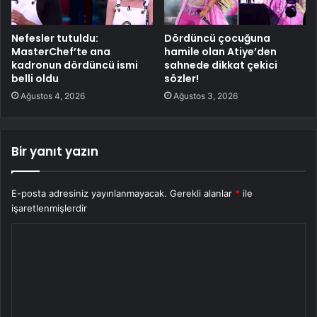
Nefesler tutuldu:
Dördüncü çocuğuna
MasterChef’te ana
hamile olan Atiye’den
kadronun dördüncü ismi
sahnede dikkat çekici
belli oldu
sözler!
Ağustos 4, 2026
Ağustos 3, 2026
Bir yanıt yazın
E-posta adresiniz yayınlanmayacak.
Gerekli alanlar
*
ile
işaretlenmişlerdir
Y
o
r
u