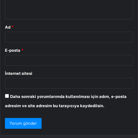
m
*
Ad
*
E-posta
*
İnternet sitesi
Daha sonraki yorumlarımda kullanılması için adım, e-posta
adresim ve site adresim bu tarayıcıya kaydedilsin.