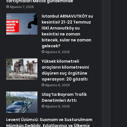
tartışmaları Meclis gündeminde
Ağustos 7, 2026
İstanbul ARNAVUTKÖY su
kesintisi! 21-22 Temmuz
İSKİ Arnavutköy su
kesintisi ne zaman
bitecek, sular ne zaman
gelecek?
Ağustos 6, 2026
Yüksek kilometreli
araçların kilometresini
düşüren suç örgütüne
operasyon: 20 gözaltı
Ağustos 6, 2026
Ulaş’ta Bayram Trafik
Denetimleri Arttı
Ağustos 6, 2026
Levent Üzümcü: Susmam ve Susturulmam
Mümkün Değildir. Evlatlarımız ve Ülkemiz