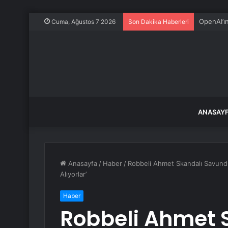
OpenAI’ı
Cuma, Ağustos 7 2026
Son Dakika Haberleri
ANASAY
Anasayfa
/
Haber
/
Robbeli Ahmet Skandalı Savundu:
Alıyorlar’
Haber
Robbeli Ahmet 