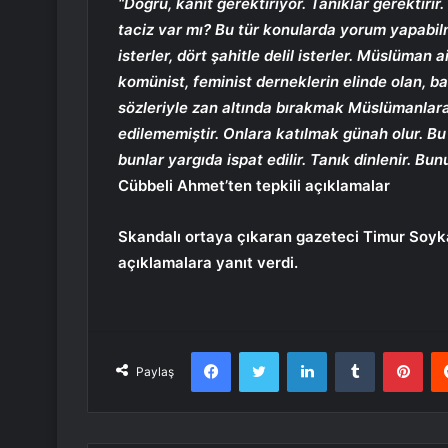
“Doğru, kanıt gerektiriyor. Tanıklar gerektirir
taciz var mı? Bu tür konularda yorum yapabilm
isterler, dört şahitle delil isterler. Müslüman a
komünist, feminist derneklerin elinde olan, ba
sözleriyle zan altında bırakmak Müslümanlara 
edilememiştir. Onlara katılmak günah olur. B
bunlar yargıda ispat edilir. Tanık dinlenir. Bu
Cübbeli Ahmet’ten tepkili açıklamalar
Skandalı ortaya çıkaran gazeteci Timur Soyk
açıklamalara yanıt verdi.
Facebook
Twitter
LinkedIn
Tumblr
Pint
Paylaş