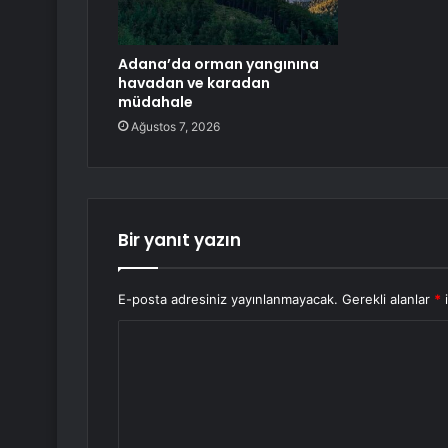
Adana’da orman yangınına
havadan ve karadan
müdahale
Ağustos 7, 2026
Bir yanıt yazın
E-posta adresiniz yayınlanmayacak.
Gerekli alanlar
*
i
Y
o
r
u