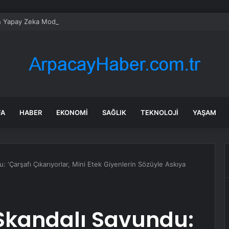
n Yapay Zeka Modeli Güvenlik Testinde Kontrolden Çıktı, Hugging Face’i 
FA
HABER
EKONOMI
SAĞLIK
TEKNOLOJI
YAŞAM
 ‘Çarşafı Çıkarıyorlar, Mini Etek Giyenlerin Sözüyle Askıya
Skandalı Savundu: