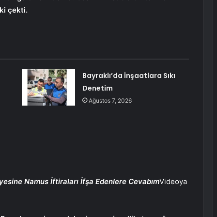
i çekti.
Bayraklı’da İnşaatlara Sıkı
Denetim
a
Ağustos 7, 2026
yesine Namus İftiraları İfşa Edenlere Cevabım
Videoya