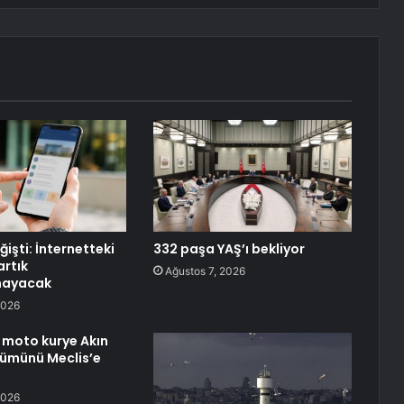
işti: İnternetteki
332 paşa YAŞ’ı bekliyor
artık
Ağustos 7, 2026
mayacak
2026
ç, moto kurye Akın
lümünü Meclis’e
2026