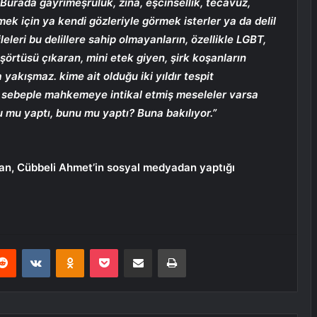
. Burada gayrimeşruluk, zina, eşcinsellik, tecavüz,
ek için ya kendi gözleriyle görmek isterler ya da delil
ileleri bu delillere sahip olmayanların, özellikle LGBT,
şörtüsü çıkaran, mini etek giyen, şirk koşanların
yakışmaz. kime ait olduğu iki yıldır tespit
u sebeple mahkemeye intikal etmiş meseleler varsa
nu mu yaptı, bunu mu yaptı? Buna bakılıyor.”
an, Cübbeli Ahmet’in sosyal medyadan yaptığı
erest
Reddit
VKontakte
Odnoklassniki
Pocket
E-Posta ile paylaş
Yazdır