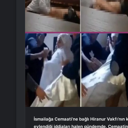
İsmailağa Cemaati’ne bağlı Hiranur Vakfı’nın 
evlendiği iddiaları halen gündemde. Cemaatin