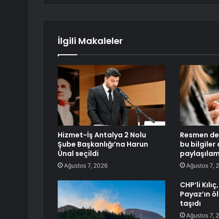
İlgili Makaleler
Hizmet-İş Antalya 2 Nolu
Resmen değ
Şube Başkanlığı’na Harun
bu bilgiler 
Ünal seçildi
paylaşıla
Ağustos 7, 2026
Ağustos 7, 
CHP’li Kılı
Payaz’ın ö
taşıdı
Ağustos 7, 