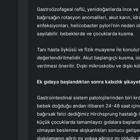
Gastroözofageal reflü, yenidoğanlarda ince ve k
bağırsağın rotasyon anomalileri, akut karın, idr
enfeksiyonları, helicobacter pylori’nin neden 
sayılabilir. bebeklerde ve çocuklarda kusma.
Tanı hasta öyküsü ve fizik muayene ile konulu
değerlendirilmelidir. Akut başlangıçlı kusma, is
verilmesi önerilir. Dışkı mikroskobu ve dışkı kült
Ek gıdaya başlandıktan sonra kabızlık şikayetle
Gastrointestinal sistem patolojilerinden biri kr
bebek doğduğu andan itibaren 24-48 saat içind
bağırsak felci dediğimiz Hirchsprung hastalığı i
küçük çocuklarda tamamlayıcı gıdalara başlan
olmayan beslenme alışkanlıkları sonucu gelişen ka
dışkılamanın ağrılı mı yoksa ağrısız mı olduğu 