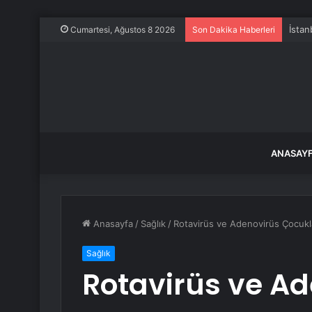
İstan
Cumartesi, Ağustos 8 2026
Son Dakika Haberleri
ANASAY
Anasayfa
/
Sağlık
/
Rotavirüs ve Adenovirüs Çocuklar
Sağlık
Rotavirüs ve A