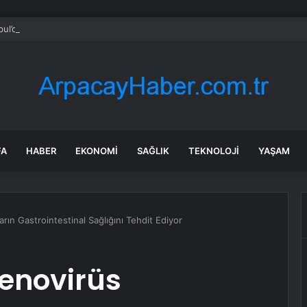
bul’da market ve bakkallarda yeni uygulama devreye girdi
FA
HABER
EKONOMI
SAĞLIK
TEKNOLOJI
YAŞAM
ın Gastrointestinal Sağlığını Tehdit Ediyor
denovirüs