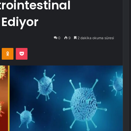
rointestinal
 Ediyor
0
9
2 dakika okuma süresi
VKontakte
Odnoklassniki
Pocket