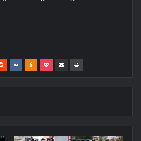
erest
Reddit
VKontakte
Odnoklassniki
Pocket
E-Posta ile paylaş
Yazdır