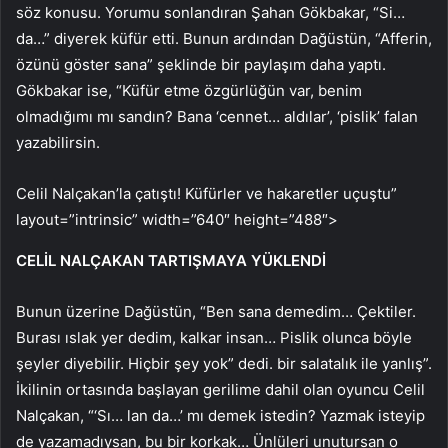
söz konusu. Yorumu sonlandıran Şahan Gökbakar, “Si…
da…” diyerek küfür etti. Bunun ardından Dağüstün, “Afferin,
özünü göster sana” şeklinde bir paylaşım daha yaptı.
Gökbakar ise, “Küfür etme özgürlüğün var, benim
olmadığımı mı sandın? Bana ‘cennet… aldılar’, ‘pislik’ falan
yazabilirsin.
Celil Nalçakan’la çatıştı! Küfürler ve hakaretler uçuştu”
layout=”intrinsic” width=”640″ height=”488″>
CELİL NALÇAKAN TARTIŞMAYA YÜKLENDİ
Bunun üzerine Dağüstün, “Ben sana demedim… Çektiler.
Burası ıslak yer dedim, kalkar insan… Pislik olunca böyle
şeyler diyebilir. Hiçbir şey yok” dedi. bir salatalık ile yanlış”.
İkilinin ortasında başlayan gerilime dahil olan oyuncu Celil
Nalçakan, “‘Sı… lan da…’ mı demek istedin? Yazmak isteyip
de yazamadıysan, bu bir korkak… Ünlüleri unutursan o