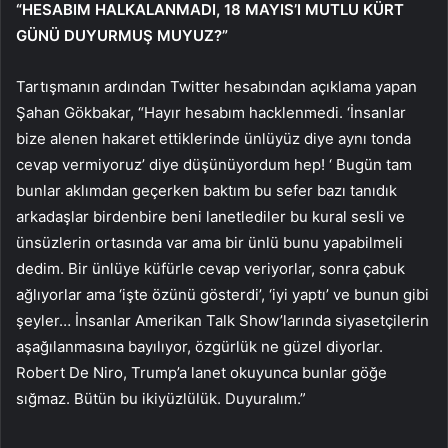
“HESABIM HALKALANMADI, 18 MAYIS’I MUTLU KÜRT
GÜNÜ DUYURMUŞ MUYUZ?”
Tartışmanın ardından Twitter hesabından açıklama yapan
Şahan Gökbakar, “Hayır hesabım hacklenmedi. ‘İnsanlar
bize alenen hakaret ettiklerinde ünlüyüz diye aynı tonda
cevap vermiyoruz’ diye düşünüyordum hep! ‘ Bugün tam
bunlar aklımdan geçerken baktım bu sefer bazı tanıdık
arkadaşlar birdenbire beni lanetlediler bu kural sesli ve
ünsüzlerin ortasında var ama bir ünlü bunu yapabilmeli
dedim. Bir ünlüye küfürle cevap veriyorlar, sonra çabuk
ağlıyorlar ama ‘işte özünü gösterdi’, ‘iyi yaptı’ ve bunun gibi
şeyler… İnsanlar Amerikan Talk Show’larında siyasetçilerin
aşağılanmasına bayılıyor, özgürlük ne güzel diyorlar.
Robert De Niro, Trump’a lanet okuyunca bunlar göğe
sığmaz. Bütün bu ikiyüzlülük. Duyuralım.”