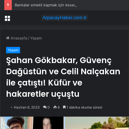
Bankalar emekli kapmak için kesenin ağzını açtı! Promosyon 30 bin TL’ye çıktı
Menü
Anasayfa
/
Yaşam
Yaşam
Şahan Gökbakar, Güvenç
Dağüstün ve Celil Nalçakan
ile çatıştı! Küfür ve
hakaretler uçuştu
Haziran 6, 2023
0
6
1 dakika okuma süresi