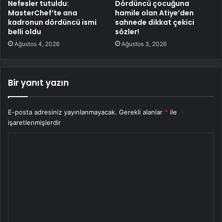
Nefesler tutuldu:
Dördüncü çocuğuna
MasterChef’te ana
hamile olan Atiye’den
kadronun dördüncü ismi
sahnede dikkat çekici
belli oldu
sözler!
Ağustos 4, 2026
Ağustos 3, 2026
Bir yanıt yazın
E-posta adresiniz yayınlanmayacak.
Gerekli alanlar
*
ile
işaretlenmişlerdir
Y
o
r
u
m
*