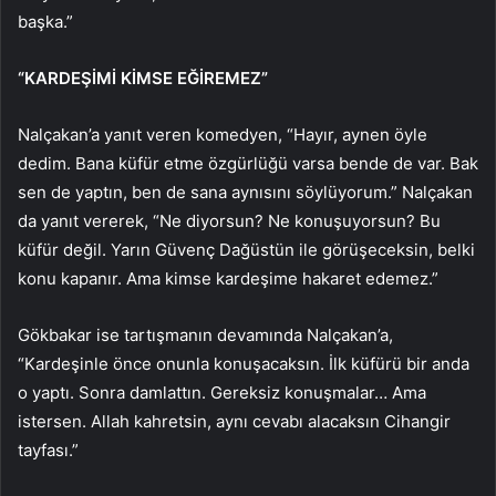
başka.”
“KARDEŞİMİ KİMSE EĞİREMEZ”
Nalçakan’a yanıt veren komedyen, “Hayır, aynen öyle
dedim. Bana küfür etme özgürlüğü varsa bende de var. Bak
sen de yaptın, ben de sana aynısını söylüyorum.” Nalçakan
da yanıt vererek, “Ne diyorsun? Ne konuşuyorsun? Bu
küfür değil. Yarın Güvenç Dağüstün ile görüşeceksin, belki
konu kapanır. Ama kimse kardeşime hakaret edemez.”
Gökbakar ise tartışmanın devamında Nalçakan’a,
“Kardeşinle önce onunla konuşacaksın. İlk küfürü bir anda
o yaptı. Sonra damlattın. Gereksiz konuşmalar… Ama
istersen. Allah kahretsin, aynı cevabı alacaksın Cihangir
tayfası.”