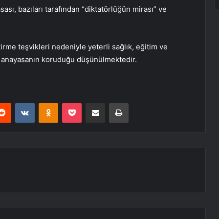
ası, bazıları tarafından “diktatörlüğün mirası” ve
irme teşvikleri nedeniyle yeterli sağlık, eğitim ve
i anayasanın koruduğu düşünülmektedir.
erest
Reddit
VKontakte
Odnoklassniki
Pocket
E-Posta ile paylaş
Yazdır