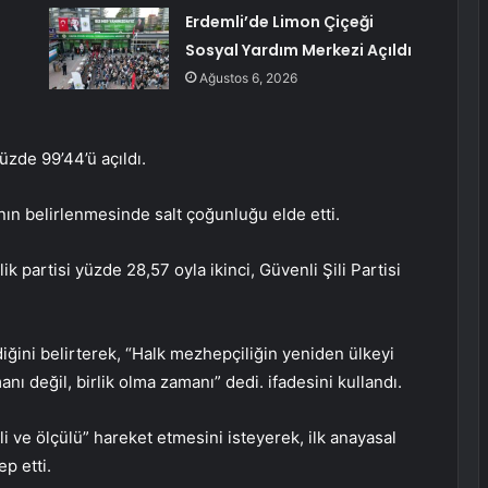
Erdemli’de Limon Çiçeği
Sosyal Yardım Merkezi Açıldı
Ağustos 6, 2026
üzde 99’44’ü açıldı.
nın belirlenmesinde salt çoğunluğu elde etti.
rlik partisi yüzde 28,57 oyla ikinci, Güvenli Şili Partisi
ğini belirterek, “Halk mezhepçiliğin yeniden ülkeyi
nı değil, birlik olma zamanı” dedi. ifadesini kullandı.
i ve ölçülü” hareket etmesini isteyerek, ilk anayasal
p etti.