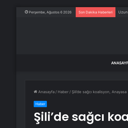
Uzunk
Perşembe, Ağustos 6 2026
Son Dakika Haberleri
ANASAY
Anasayfa
/
Haber
/
Şili’de sağcı koalisyon, Anayasa
Haber
Şili’de sağcı k