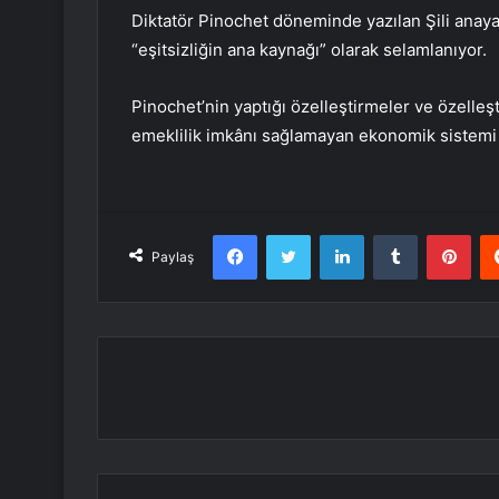
Diktatör Pinochet döneminde yazılan Şili anayas
“eşitsizliğin ana kaynağı” olarak selamlanıyor.
Pinochet’nin yaptığı özelleştirmeler ve özelleşt
emeklilik imkânı sağlamayan ekonomik sistem
Facebook
Twitter
LinkedIn
Tumblr
Pint
Paylaş