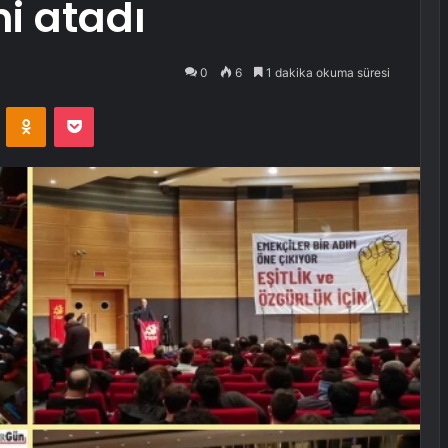
ni atadı
0
6
1 dakika okuma süresi
VKontakte
Odnoklassniki
Pocket