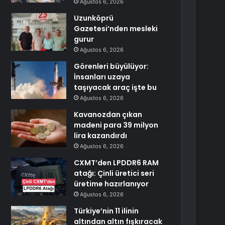
Ağustos 6, 2026
Uzunköprü
Gazetesi’nden mesleki
gurur
Ağustos 6, 2026
Görenleri büyülüyor:
İnsanları uzaya
taşıyacak araç işte bu
Ağustos 6, 2026
Kavanozdan çıkan
madeni para 39 milyon
lira kazandırdı
Ağustos 6, 2026
CXMT’den LPDDR6 RAM
atağı: Çinli üretici seri
üretime hazırlanıyor
Ağustos 6, 2026
Türkiye’nin 11 ilinin
altından altın fışkıracak