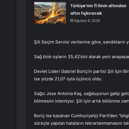
Türkiye’nin 11 ilinin altından
altın fışkıracak
Ağustos 6, 2026
Şili Seçim Servisi verilerine göre, sandıkların y
Sağ blok oyların 35,42’sini alarak yeni anayasa
Devlet Lideri Gabriel Boriç’in partisi Şili İçin Bi
ise yüzde 21,07 oyla üçüncü oldu.
Sağcı Jose Antonia Kaş, sağduyunun galip geldi
bölmesini istemiyor. Şili için artık bölünme zama
Boriç ise kazanan Cumhuriyetçi Parti’den “bilgil
süreçte yapılan hataların tekrarlanmamasını tale