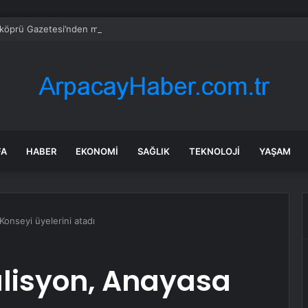
öprü Gazetesi’nden mesleki gurur
FA
HABER
EKONOMI
SAĞLIK
TEKNOLOJI
YAŞAM
 Konseyi üyelerini atadı
oalisyon, Anayasa