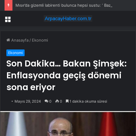
Mısır’da gizemli labirenti bulunca hepsi sustu: ‘ Bazı kapılar asla açılmamalı’ dedi
Menü
Anasayfa
/
Ekonomi
Ekonomi
Son Dakika… Bakan Şimşek:
Enflasyonda geçiş dönemi
sona eriyor
Mayıs 29, 2024
0
0
1 dakika okuma süresi