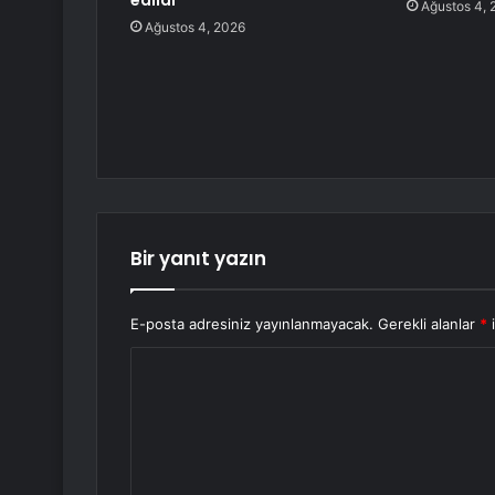
edildi
Ağustos 4, 
Ağustos 4, 2026
Bir yanıt yazın
E-posta adresiniz yayınlanmayacak.
Gerekli alanlar
*
i
Y
o
r
u