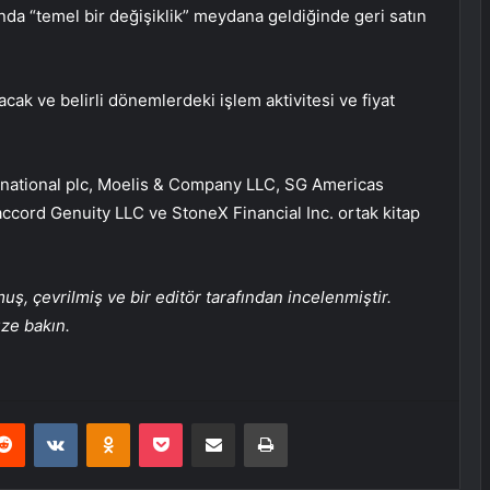
mında “temel bir değişiklik” meydana geldiğinde geri satın
acak ve belirli dönemlerdeki işlem aktivitesi ve fiyat
.
rnational plc, Moelis & Company LLC, SG Americas
ccord Genuity LLC ve StoneX Financial Inc. ortak kitap
, çevrilmiş ve bir editör tarafından incelenmiştir.
üze bakın.
erest
Reddit
VKontakte
Odnoklassniki
Pocket
E-Posta ile paylaş
Yazdır