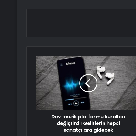
Dev müzik platformu kuralları
değiştirdi! Gelirlerin hepsi
sanatçılara gidecek