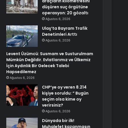
araçların kilometresini
düşüren suç örgütüne
operasyon: 20 gözaltı
Ağustos 6, 2026
Ulaş’ta Bayram Trafik
Denetimleri Arttı
Ağustos 6, 2026
Levent Üzümcü: Susmam ve Susturulmam
Mümkün Değildir. Evlatlarımız ve Ülkemiz
İçin Aydınlık Bir Gelecek Talebi
Hapsedilemez
Ağustos 6, 2026
CHP’ye oy veren 8.214
kişiye soruldu: ” Bugün
seçim olsa kime oy
verirsiniz?
Ağustos 6, 2026
Dünyada bir ilk!
Muhalefet kazanmasın