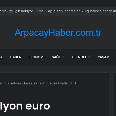
da İnşaatlara Sıkı Denetim
FA
HABER
EKONOMI
SAĞLIK
TEKNOLOJI
YAŞAM
ında imtiyazlı hisse senedi ihracını fiyatlandırdı
lyon euro