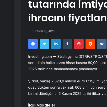
tutarında imtiya
ihracını fiyatlan
Kasım 11, 2025
Facebook
Twitter
LinkedIn
Tumblr
Pinterest
Reddit
Investing.com —
Strategy Inc (STRF/STRC/S
senedinin halka arzını hisse başına 80,00 euro 
2025 tarihinde tamamlanması planlanıyor.
Şirket, yaklaşık 620,0 milyon euro (715,1 milyon 
düşüldükten sonra yaklaşık 608,8 milyon euro (
birimi dönüşümü, 6 Kasım 2025 tarihi itibarıyl
İlgili Makaleler