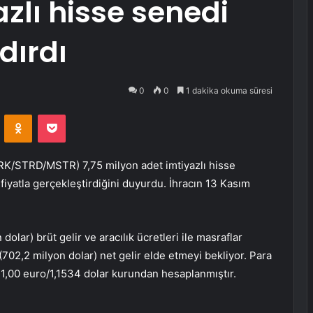
zlı hisse senedi
dırdı
0
0
1 dakika okuma süresi
VKontakte
Odnoklassniki
Pocket
TRK/STRD/MSTR)
7,75 milyon adet imtiyazlı hisse
fiyatla gerçekleştirdiğini duyurdu. İhracın 13 Kasım
dolar) brüt gelir ve aracılık ücretleri ile masraflar
702,2 milyon dolar) net gelir elde etmeyi bekliyor. Para
a 1,00 euro/1,1534 dolar kurundan hesaplanmıştır.