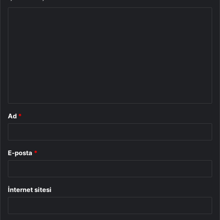
Y
o
r
u
m
*
Ad
*
E-posta
*
İnternet sitesi