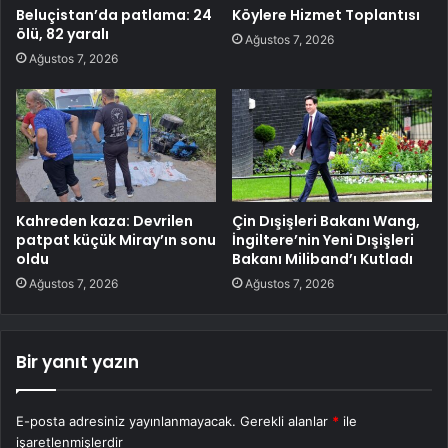
Beluçistan’da patlama: 24
Köylere Hizmet Toplantısı
ölü, 82 yaralı
Ağustos 7, 2026
Ağustos 7, 2026
Kahreden kaza: Devrilen
Çin Dışişleri Bakanı Wang,
patpat küçük Miray’ın sonu
İngiltere’nin Yeni Dışişleri
oldu
Bakanı Miliband’ı Kutladı
Ağustos 7, 2026
Ağustos 7, 2026
Bir yanıt yazın
E-posta adresiniz yayınlanmayacak.
Gerekli alanlar
*
ile
işaretlenmişlerdir