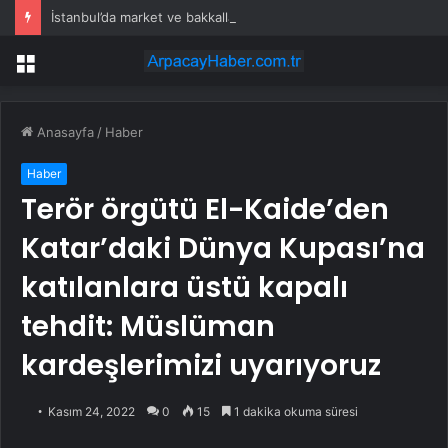
İstanbul’da market ve bakkallarda yeni uygulama devreye girdi
Menü
Anasayfa
/
Haber
Haber
Terör örgütü El-Kaide’den
Katar’daki Dünya Kupası’na
katılanlara üstü kapalı
tehdit: Müslüman
kardeşlerimizi uyarıyoruz
Kasım 24, 2022
0
15
1 dakika okuma süresi