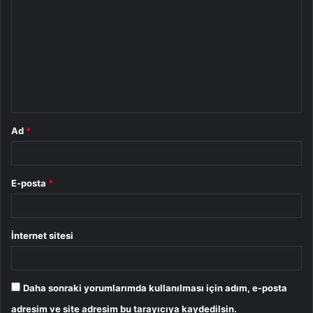
o
r
u
m
*
Ad
*
E-posta
*
İnternet sitesi
Daha sonraki yorumlarımda kullanılması için adım, e-posta
adresim ve site adresim bu tarayıcıya kaydedilsin.