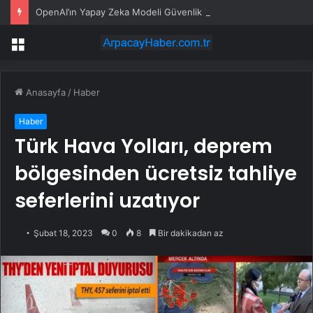
OpenAI’ın Yapay Zeka Modeli Güvenlik Testinde Kontrolden Çıktı, Hugging Face’i Hackledi
Menü
Anasayfa
/
Haber
Haber
Türk Hava Yolları, deprem
bölgesinden ücretsiz tahliye
seferlerini uzatıyor
Şubat 18, 2023
0
8
Bir dakikadan az