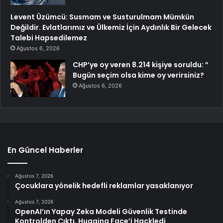
Levent Üzümcü: Susmam ve Susturulmam Mümkün
Değildir. Evlatlarımız ve Ülkemiz İçin Aydınlık Bir Gelecek
Talebi Hapsedilemez
Ağustos 6, 2026
CHP’ye oy veren 8.214 kişiye soruldu: ”
Bugün seçim olsa kime oy verirsiniz?
Ağustos 6, 2026
En Güncel Haberler
Ağustos 7, 2026
Çocuklara yönelik hedefli reklamlar yasaklanıyor
Ağustos 7, 2026
OpenAI’ın Yapay Zeka Modeli Güvenlik Testinde
Kontrolden Çıktı, Hugging Face’i Hackledi