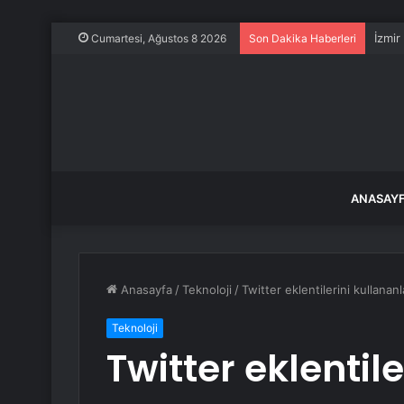
İzmir
Cumartesi, Ağustos 8 2026
Son Dakika Haberleri
ANASAY
Anasayfa
/
Teknoloji
/
Twitter eklentilerini kullananl
Teknoloji
Twitter eklentil