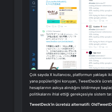
Çok sayıda X kullanıcısı, platformun yaklaşık i
yana popülerliğini koruyan, TweetDeck’e ücrets
hesaplarının askıya alındığını bildirmeye başla
politikalarını ihlal ettiği gerekçesiyle sistem t
TweetDeck’in ücretsiz alternatifi: OldTweet