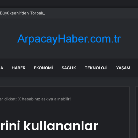
 Büyükşehir’den Torbalı’da ‘Kırmızı Altın’ mesaisi
FA
HABER
EKONOMI
SAĞLIK
TEKNOLOJI
YAŞAM
ar dikkat: X hesabınız askıya alınabilir!
erini kullananlar