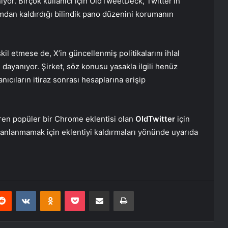
yor. Birçok kullanıcı için OldTweetDeck, Twitter’ın
ımdan kaldırdığı bilindik pano düzenini korumanın
il etmese de, X’in güncellenmiş politikalarını ihlal
ayanıyor. Şirket, söz konusu yasakla ilgili henüz
ıcıların itiraz sonrası hesaplarına erişip
iren popüler bir Chrome eklentisi olan
OldTwitter
için
, banlanmamak için eklentiyi kaldırmaları yönünde uyarıda
erest
Reddit
VKontakte
Odnoklassniki
Pocket
E-Posta ile paylaş
Yazdır