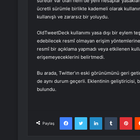
süredir var olan hem de yeni hesaplar yasaklanı
ücretli sürümle birlikte kademeli olarak kullan
kullanışlı ve zararsız bir yoluydu.
OldTweetDeck kullanımı yasa dışı bir eylem teşk
edebilecek resmî olmayan erişim yöntemlerine d
resmî bir açıklama yapmadı veya etkilenen kullan
erişemeyeceklerini belirtmedi.
Bu arada, Twitter’ın eski görünümünü geri get
de aynı durum geçerli. Eklentinin geliştiricisi
bulundu.
Facebook
Twitter
LinkedIn
Tumblr
Pint
Paylaş