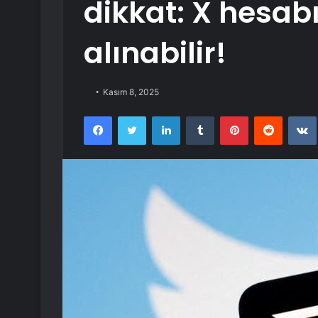
dikkat: X hesab
alınabilir!
Kasım 8, 2025
Facebook
Twitter
LinkedIn
Tumblr
Pinterest
Reddit