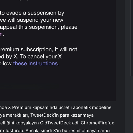
rında X Premium kapsamında ücretli abonelik modeline
medya meraklıları, TweetDeck’in para kazanmaya
selliğini kopyalayan OldTweetDeck adlı Chrome/Firefox
ler oluşturdu. Ancak, şimdi X’in bu resmî olmayan aracı