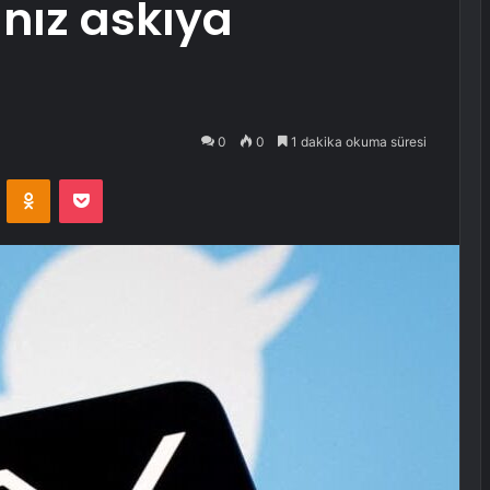
ınız askıya
0
0
1 dakika okuma süresi
VKontakte
Odnoklassniki
Pocket