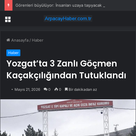
Görenleri büyülüyor: İnsanları uzaya taşıyacak araç işte bu
Menü
Anasayfa
/
Haber
Haber
Yozgat’ta 3 Zanlı Göçmen
Kaçakçılığından Tutuklandı
Mayıs 21, 2026
0
0
Bir dakikadan az