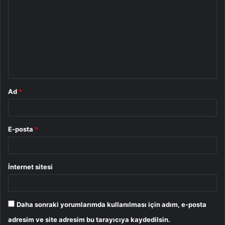
o
r
u
m
*
Ad
*
E-posta
*
İnternet sitesi
Daha sonraki yorumlarımda kullanılması için adım, e-posta
adresim ve site adresim bu tarayıcıya kaydedilsin.