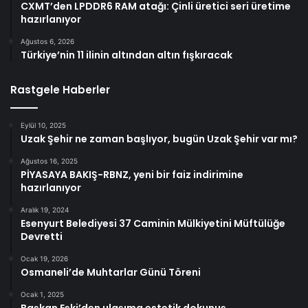
CXMT’den LPDDR6 RAM atağı: Çinli üretici seri üretime
hazırlanıyor
Ağustos 6, 2026
Türkiye’nin 11 ilinin altından altın fışkıracak
Rastgele Haberler
Eylül 10, 2025
Uzak Şehir ne zaman başlıyor, bugün Uzak Şehir var mı?
Ağustos 16, 2025
PİYASAYA BAKIŞ-RBNZ, yeni bir faiz indirimine
hazırlanıyor
Aralık 19, 2024
Esenyurt Belediyesi 37 Caminin Mülkiyetini Müftülüğe
Devretti
Ocak 19, 2026
Osmaneli’de Muhtarlar Günü Töreni
Ocak 1, 2025
Başkan Eşki’den ulaşıma estetik dokunuş