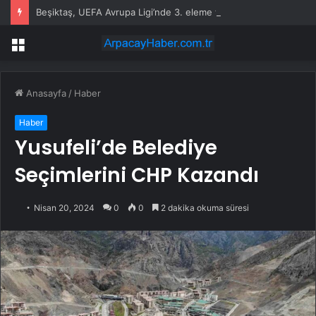
Beşiktaş, UEFA Avrupa Ligi’nde 3. eleme turuna yükseldi
Menü
Anasayfa
/
Haber
Haber
Yusufeli’de Belediye
Seçimlerini CHP Kazandı
Nisan 20, 2024
0
0
2 dakika okuma süresi