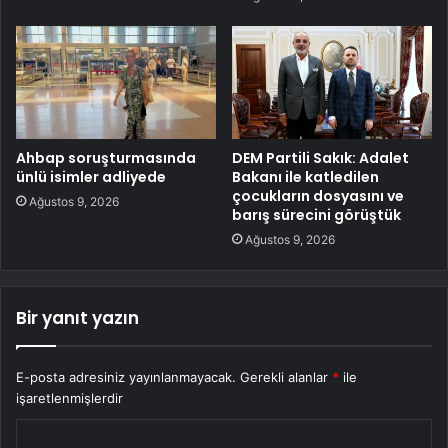
Ahbap soruşturmasında
DEM Partili Sakık: Adalet
ünlü isimler adliyede
Bakanı ile katledilen
çocukların dosyasını ve
Ağustos 9, 2026
barış sürecini görüştük
Ağustos 9, 2026
Bir yanıt yazın
E-posta adresiniz yayınlanmayacak.
Gerekli alanlar
*
ile
işaretlenmişlerdir
Y