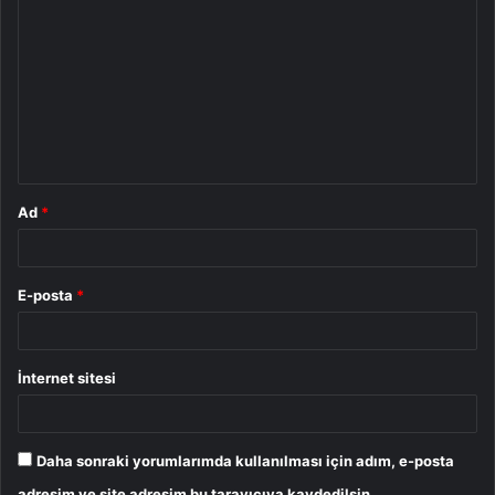
o
r
u
m
*
Ad
*
E-posta
*
İnternet sitesi
Daha sonraki yorumlarımda kullanılması için adım, e-posta
adresim ve site adresim bu tarayıcıya kaydedilsin.